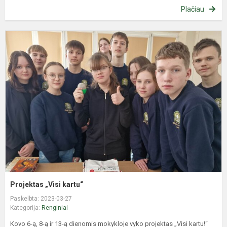
Plačiau
P
„
k
Projektas „Visi kartu“
Paskelbta: 2023-03-27
Kategorija:
Renginiai
Kovo 6-ą, 8-ą ir 13-ą dienomis mokykloje vyko projektas „Visi kartu!“