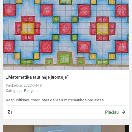
j
,,Matematika tautinėje juostoje“
Paskelbta: 2023-04-18
Kategorija:
Renginiai
Respublikinis integruotas dailės ir matematikos projektas
Plačiau
M