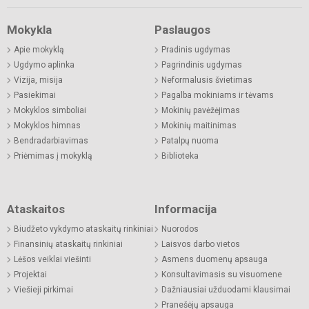
Mokykla
Paslaugos
Apie mokyklą
Pradinis ugdymas
Ugdymo aplinka
Pagrindinis ugdymas
Vizija, misija
Neformalusis švietimas
Pasiekimai
Pagalba mokiniams ir tėvams
Mokyklos simboliai
Mokinių pavėžėjimas
Mokyklos himnas
Mokinių maitinimas
Bendradarbiavimas
Patalpų nuoma
Priėmimas į mokyklą
Biblioteka
Ataskaitos
Informacija
Biudžeto vykdymo ataskaitų rinkiniai
Nuorodos
Finansinių ataskaitų rinkiniai
Laisvos darbo vietos
Lėšos veiklai viešinti
Asmens duomenų apsauga
Projektai
Konsultavimasis su visuomene
Viešieji pirkimai
Dažniausiai užduodami klausimai
Pranešėjų apsauga