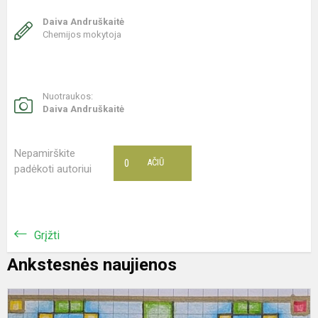
Daiva Andruškaitė
Chemijos mokytoja
Nuotraukos:
Daiva Andruškaitė
Nepamirškite
0
AČIŪ
padėkoti autoriui
Grįžti
Ankstesnės naujienos
,
t