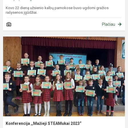
Kovo 22 dieną užsienio kalbų pamokose buvo ugdomi gražios
rašysenos įgūdžiai.
Plačiau
K
,
S
2
Konferencija ,,Mažieji STEAMukai 2023“