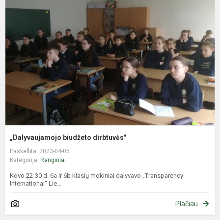
b
d
„Dalyvaujamojo biudžeto dirbtuvės"
Paskelbta: 2023-04-05
Kategorija:
Renginiai
Kovo 22-30 d. 6a ir 6b klasių mokiniai dalyvavo „Transparency
International“ Lie...
Plačiau