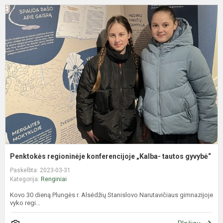
P
r
k
„
t
g
Penktokės regioninėje konferencijoje „Kalba- tautos gyvybė“
Paskelbta: 2023-03-31
Kategorija:
Renginiai
Kovo 30 dieną Plungės r. Alsėdžių Stanislovo Narutavičiaus gimnazijoje
vyko regi...