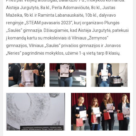
Prieš pat Velykų atostogas, balandžio 7 d., mokyklos komanda:
Aistėja Jurgutytė, 8a kl., Perla Adomavičiutė, 8c kl., Justas
Mažeika, 9b kl. ir Raminta Labanauskaitė, 10b kl., dalyvavo
renginyje „STEAM pavasaris 2023“, kurį organizavo Plungės
,,Saulės“ gimnazija. Džiaugiamės, kad Aistėja Jurgutytė, patekusi
į komandą kartu su moksleiviais iš Vilniaus „Žemynos"
gimnazijos, Vilniaus „Saulės“ privačios gimnazijos ir Jonavos
„Neries“ pagrindinės mokyklos, užėmė 1-ą vietą tarp 8 klasių.