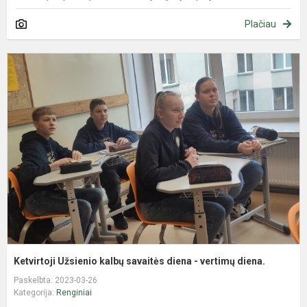
Plačiau
K
U
k
s
d
-
v
d
Ketvirtoji Užsienio kalbų savaitės diena - vertimų diena.
Paskelbta: 2023-03-26
Kategorija:
Renginiai