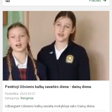
Plačiau
P
U
k
s
d
-
d
d
Penktoji Užsienio kalbų savaitės diena - dainų diena.
Paskelbta: 2023-03-27
Kategorija:
Renginiai
Užbaigiant Užsienio kalbų savaitę mokykloje vyko Dainų diena.