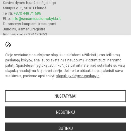
Savivaldybės biudžetinė įstaiga
Minijos g. 5, 90161 Plungė
Tel.Nr.
+370 448 71 696
El. p.
info@senamiesciomokykla.lt
Duomenys kaupiami ir saugomi
Juridinių asmenų registre
Įmonės kodas 291130450
Šioje svetainėje naudojame slapukus siekdami užtikrinti jums teikiamų
© 2022. Plungės Senamiesčio mokykla. Visos teisės saugomos.
Kopijuoti turinį be raštiško gimnazijos sutikimo griežtai draudžiama.
paslaugų kokybę, analizuoti svetainės naudojimą ir optimizuoti naršymo
patirtį. Spustelėję mygtuką „Sutinku“, jūs patvirtinate, kad sutinkate su visų
Prieinamumo paraiška
Slapukų valdymas
slapukų naudojimu šioje svetainėje. Jei norite atšaukti arba pakeisti savo
sutikimus, prašome apsilankyti
slapukų valdymo puslapyje
.
Sumanus būdas atnaujinti
mokyklos interneto
svetainę
NUSTATYMAI
NESUTINKU
SUTINKU