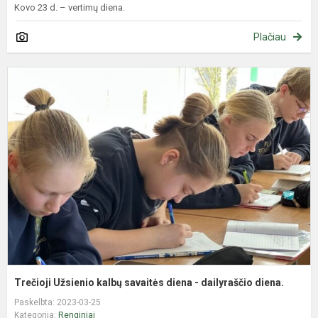
Kovo 23 d. – vertimų diena.
Plačiau
T
U
k
s
d
-
d
d
Trečioji Užsienio kalbų savaitės diena - dailyraščio diena.
Paskelbta: 2023-03-25
Kategorija:
Renginiai