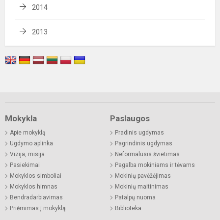
2014
2013
Mokykla
Paslaugos
Apie mokyklą
Pradinis ugdymas
Ugdymo aplinka
Pagrindinis ugdymas
Vizija, misija
Neformalusis švietimas
Pasiekimai
Pagalba mokiniams ir tėvams
Mokyklos simboliai
Mokinių pavėžėjimas
Mokyklos himnas
Mokinių maitinimas
Bendradarbiavimas
Patalpų nuoma
Priėmimas į mokyklą
Biblioteka