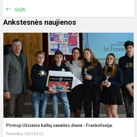
Grįžti
Ankstesnės naujienos
P
U
k
s
d
-
F
Pirmoji Užsienio kalbų savaitės diena - Frankofonija.
Paskelbta: 2023-03-23