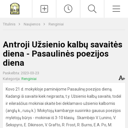
Paieška
Men
Titulinis
Naujienos
Renginiai
Antroji Užsienio kalbų savaitės
diena - Pasaulinės poezijos
diena
Paskelbta: 2023-03-23
Kategorija:
Renginiai
Kovo 21 d. mokykloje paminėjome Pasaulinę poezijos dieną.
Kadangi ši savaitė kiek neįprasta, t.y. Užsienio kalbų savaitė, todėl
ir eilėraščius mokiniai skaitė bei deklamavo užsienio kalbomis
(anglų k., rusų k.). Mokytojų kambaryje susirinko gausus poezijos
mylėtojų būrys - mokiniai iš 3-10 klasių. Skambėjo V. Lunino, V.
Šekspyro, E. Dikinson, V. Grafto, R. Frost, R. Burns, E.A. Po, M.