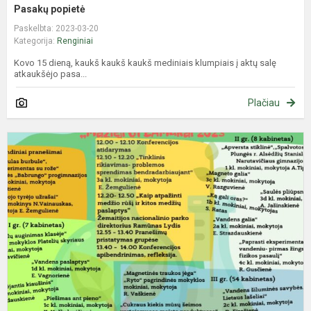
Pasakų popietė
Paskelbta: 2023-03-20
Kategorija:
Renginiai
Kovo 15 dieną, kaukš kaukš kaukš mediniais klumpiais į aktų salę
atkaukšėjo pasa...
Plačiau
R
p
k
m
p
k
„