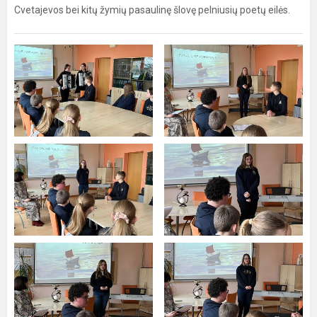
Cvetajevos bei kitų žymių pasaulinę šlovę pelniusių poetų eilės.