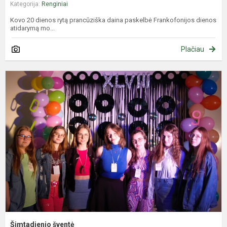
Kategorija:
Renginiai
Kovo 20 dienos rytą prancūziška daina paskelbė Frankofonijos dienos
atidarymą mo...
Plačiau
Š
š
Šimtadienio šventė