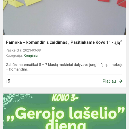
-
ą
Pamoka – komandinis žaidimas ,,Pasitinkame Kovo 11 - ąją“
Paskelbta: 2023-03-08
Kategorija:
Renginiai
Gabūs matematikai 5 – 7 klasių mokiniai dalyvavo jungtinėje pamokoje
– komandini...
Plačiau
G
l
d
m