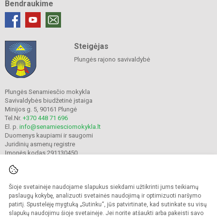
Bendraukime
Steigėjas
Plungės rajono savivaldybė
Plungės Senamiesčio mokykla
Savivaldybės biudžetinė įstaiga
Minijos g. 5, 90161 Plungė
Tel.Nr.
+370 448 71 696
El. p.
info@senamiesciomokykla.lt
Duomenys kaupiami ir saugomi
Juridinių asmenų registre
Įmonės kodas 291130450
Šioje svetainėje naudojame slapukus siekdami užtikrinti jums teikiamų
© 2022. Plungės Senamiesčio mokykla. Visos teisės saugomos.
Kopijuoti turinį be raštiško gimnazijos sutikimo griežtai draudžiama.
paslaugų kokybę, analizuoti svetainės naudojimą ir optimizuoti naršymo
patirtį. Spustelėję mygtuką „Sutinku“, jūs patvirtinate, kad sutinkate su visų
Prieinamumo paraiška
Slapukų valdymas
slapukų naudojimu šioje svetainėje. Jei norite atšaukti arba pakeisti savo