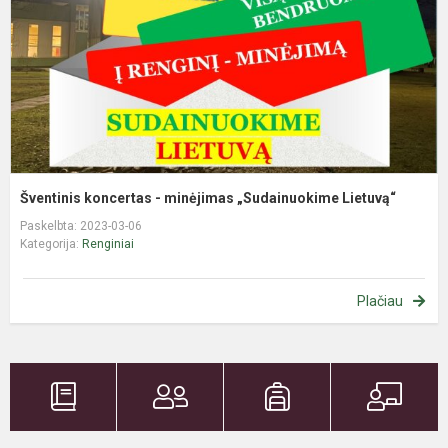
„
L
Šventinis koncertas - minėjimas „Sudainuokime Lietuvą“
Paskelbta: 2023-03-06
Kategorija:
Renginiai
Plačiau