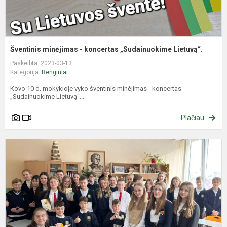
Šventinis minėjimas - koncertas „Sudainuokime Lietuvą“.
Paskelbta: 2023-03-13
Kategorija:
Renginiai
Kovo 10 d. mokykloje vyko šventinis minėjimas - koncertas
„Sudainuokime Lietuvą“...
Plačiau
V
„
ž
–
ž
k