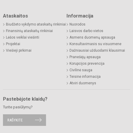
Ataskaitos
Informacija
Biudžeto vykdymo ataskaitų rinkiniai
Nuorodos
Finansinių ataskaitų rinkiniai
Laisvos darbo vietos
Lėšos veiklai viešinti
Asmens duomenų apsauga
Projektai
Konsultavimasis su visuomene
Viešieji pirkimai
Dažniausiai užduodami klausimai
Pranešėjų apsauga
Korupcijos prevencija
Civilinė sauga
Teisinė informacija
Atviri duomenys
Pastebėjote klaidų?
Turite pasiūlymų?
RAŠYKITE