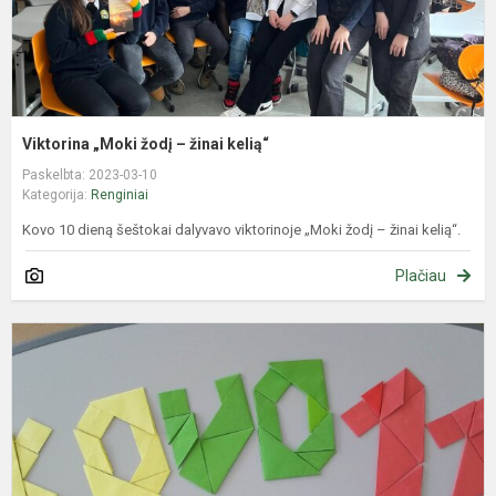
Viktorina „Moki žodį – žinai kelią“
Paskelbta: 2023-03-10
Kategorija:
Renginiai
Kovo 10 dieną šeštokai dalyvavo viktorinoje „Moki žodį – žinai kelią“.
Plačiau
P
–
k
ž
,
K
1