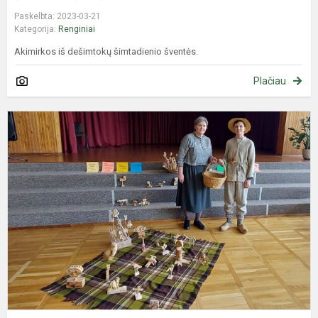
Paskelbta: 2023-03-21
Kategorija:
Renginiai
Akimirkos iš dešimtokų šimtadienio šventės.
Plačiau
P
p