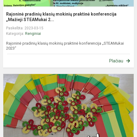
Rajoninė pradinių klasių mokinių praktinė konferencija
„Mažieji STEAMukai 2...
Paskelbta: 2023-03-15
Kategorija:
Renginiai
Rajoninė pradinių klasių mokinių praktinė konferencija „STEAMukai
2023“
Plačiau
Š
m
-
k
„
L