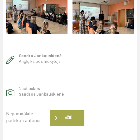
Sandra Jankauskienė
Anglų kalbos mokytoja
Nuotraukos:
Sandros Jankauskienė
Nepamirškite
0
AČIŪ
padėkoti autoriui