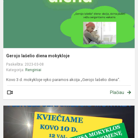
Gerojo lašelio diena mokykloje
Paskelbta: 2023-03-08
Kategorija:
Renginiai
Kovo 3 d. mokykloje vyko paramos akcija „Gerojo lašelio diena“.
Plačiau
Š
k
-
m