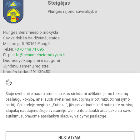
Steigėjas
Plungės rajono savivaldybė
Plungės Senamiesčio mokykla
Savivaldybės biudžetinė įstaiga
Minijos g. 5, 90161 Plungė
Tel.Nr.
+370 448 71 696
El. p.
info@senamiesciomokykla.lt
Duomenys kaupiami ir saugomi
Juridinių asmenų registre
Įmonės kodas 291130450
Šioje svetainėje naudojame slapukus siekdami užtikrinti jums teikiamų
© 2022. Plungės Senamiesčio mokykla. Visos teisės saugomos.
Kopijuoti turinį be raštiško gimnazijos sutikimo griežtai draudžiama.
paslaugų kokybę, analizuoti svetainės naudojimą ir optimizuoti naršymo
patirtį. Spustelėję mygtuką „Sutinku“, jūs patvirtinate, kad sutinkate su visų
Prieinamumo paraiška
Slapukų valdymas
slapukų naudojimu šioje svetainėje. Jei norite atšaukti arba pakeisti savo
sutikimus, prašome apsilankyti
slapukų valdymo puslapyje
.
Sumanus būdas atnaujinti
mokyklos interneto
svetainę
NUSTATYMAI