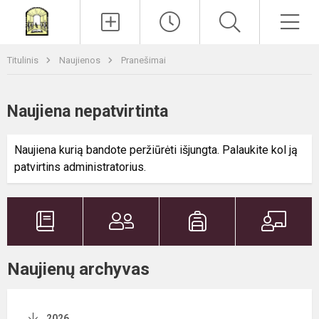
Paieška
Men
Titulinis
Naujienos
Pranešimai
Naujiena nepatvirtinta
Naujiena kurią bandote peržiūrėti išjungta. Palaukite kol ją
patvirtins administratorius.
Naujienų archyvas
2026