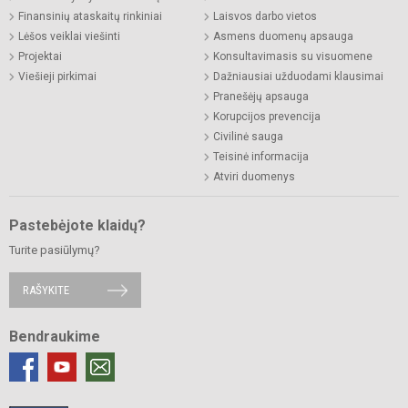
Finansinių ataskaitų rinkiniai
Laisvos darbo vietos
Lėšos veiklai viešinti
Asmens duomenų apsauga
Projektai
Konsultavimasis su visuomene
Viešieji pirkimai
Dažniausiai užduodami klausimai
Pranešėjų apsauga
Korupcijos prevencija
Civilinė sauga
Teisinė informacija
Atviri duomenys
Pastebėjote klaidų?
Turite pasiūlymų?
RAŠYKITE
Bendraukime