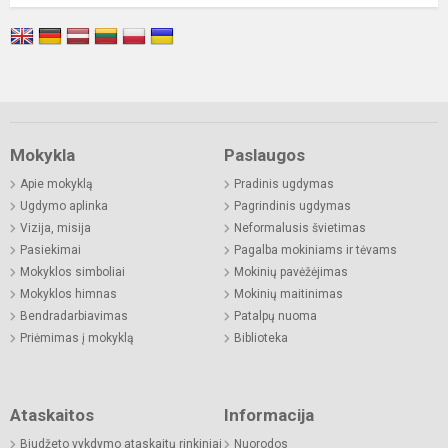
Mokykla
Paslaugos
Apie mokyklą
Pradinis ugdymas
Ugdymo aplinka
Pagrindinis ugdymas
Vizija, misija
Neformalusis švietimas
Pasiekimai
Pagalba mokiniams ir tėvams
Mokyklos simboliai
Mokinių pavėžėjimas
Mokyklos himnas
Mokinių maitinimas
Bendradarbiavimas
Patalpų nuoma
Priėmimas į mokyklą
Biblioteka
Ataskaitos
Informacija
Biudžeto vykdymo ataskaitų rinkiniai
Nuorodos