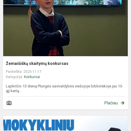
Žemaišiškų skaitymų konkursas
Paskelbta: 2025-11-17
Kategorija:
Konkursai
Lapkričio 13 dieną Plungės savivaldybės viešojoje bibliotekoje jau 13-
ąjį kartą...
Plačiau
M
u