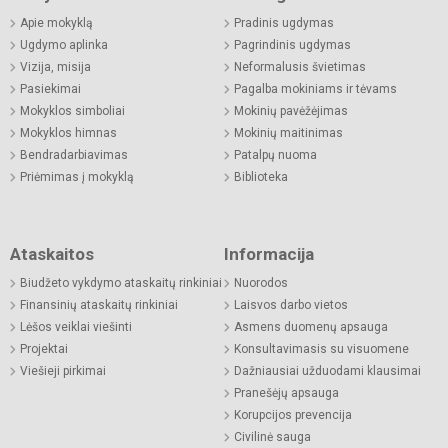
Apie mokyklą
Pradinis ugdymas
Ugdymo aplinka
Pagrindinis ugdymas
Vizija, misija
Neformalusis švietimas
Pasiekimai
Pagalba mokiniams ir tėvams
Mokyklos simboliai
Mokinių pavėžėjimas
Mokyklos himnas
Mokinių maitinimas
Bendradarbiavimas
Patalpų nuoma
Priėmimas į mokyklą
Biblioteka
Ataskaitos
Informacija
Biudžeto vykdymo ataskaitų rinkiniai
Nuorodos
Finansinių ataskaitų rinkiniai
Laisvos darbo vietos
Lėšos veiklai viešinti
Asmens duomenų apsauga
Projektai
Konsultavimasis su visuomene
Viešieji pirkimai
Dažniausiai užduodami klausimai
Pranešėjų apsauga
Korupcijos prevencija
Civilinė sauga