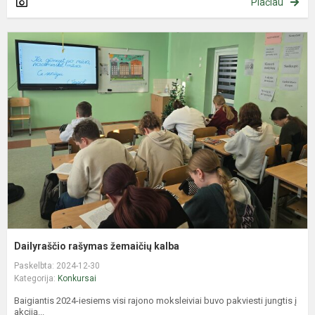
Plačiau
D
r
ž
k
Dailyraščio rašymas žemaičių kalba
Paskelbta: 2024-12-30
Kategorija:
Konkursai
Baigiantis 2024-iesiems visi rajono moksleiviai buvo pakviesti jungtis į
akciją...