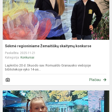
Sėkmė regioniniame Žemaitiškų skaitymų konkurse
Paskelbta: 2025-11-21
Kategorija:
Konkursai
Lapkričio 20 d. Skuodo sav. Romualdo Granausko viešojoje
bibliotekoje vyko 14-as...
Plačiau
Ž
s
k