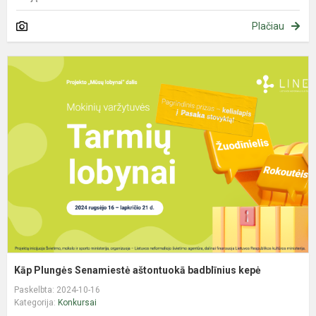
Plačiau
K
P
S
a
b
k
Kāp Plungės Senamiestė aštontuokā badblīnius kepė
Paskelbta: 2024-10-16
Kategorija:
Konkursai