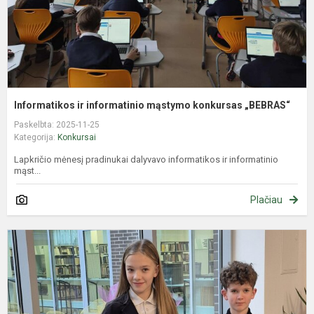
Informatikos ir informatinio mąstymo konkursas „BEBRAS“
Paskelbta: 2025-11-25
Kategorija:
Konkursai
Lapkričio mėnesį pradinukai dalyvavo informatikos ir informatinio
mąst...
Plačiau
S
r
Ž
s
k