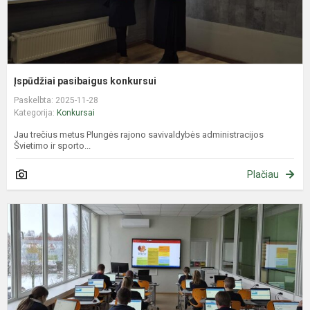
Įspūdžiai pasibaigus konkursui
Paskelbta: 2025-11-28
Kategorija:
Konkursai
Jau trečius metus Plungės rajono savivaldybės administracijos
Švietimo ir sporto...
Plačiau
I
ir
i
m
k
„