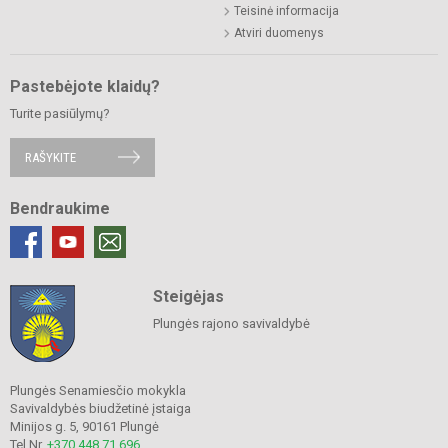
Teisinė informacija
Atviri duomenys
Pastebėjote klaidų?
Turite pasiūlymų?
RAŠYKITE
Bendraukime
Steigėjas
Plungės rajono savivaldybė
Plungės Senamiesčio mokykla
Savivaldybės biudžetinė įstaiga
Minijos g. 5, 90161 Plungė
Tel.Nr.
+370 448 71 696