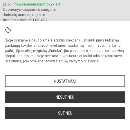
El. p.
info@senamiesciomokykla.lt
Duomenys kaupiami ir saugomi
Juridinių asmenų registre
Įmonės kodas 291130450
Šioje svetainėje naudojame slapukus siekdami užtikrinti jums teikiamų
© 2022. Plungės Senamiesčio mokykla. Visos teisės saugomos.
Kopijuoti turinį be raštiško gimnazijos sutikimo griežtai draudžiama.
paslaugų kokybę, analizuoti svetainės naudojimą ir optimizuoti naršymo
patirtį. Spustelėję mygtuką „Sutinku“, jūs patvirtinate, kad sutinkate su visų
Prieinamumo paraiška
Slapukų valdymas
slapukų naudojimu šioje svetainėje. Jei norite atšaukti arba pakeisti savo
sutikimus, prašome apsilankyti
slapukų valdymo puslapyje
.
Sumanus būdas atnaujinti
mokyklos interneto
svetainę
NUSTATYMAI
NESUTINKU
SUTINKU