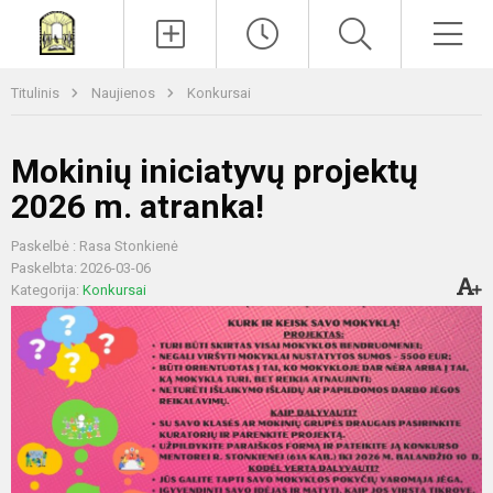
Paieška
Men
Titulinis
Naujienos
Konkursai
Mokinių iniciatyvų projektų
2026 m. atranka!
Paskelbė : Rasa Stonkienė
Paskelbta: 2026-03-06
Kategorija:
Konkursai