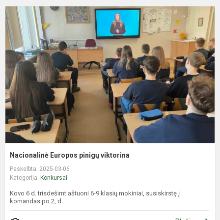
N
E
p
v
Nacionalinė Europos pinigų viktorina
Paskelbta: 2025-03-06
Kategorija:
Konkursai
Kovo 6 d. trisdešimt aštuoni 6-9 klasių mokiniai, susiskirstę į
komandas po 2, d...