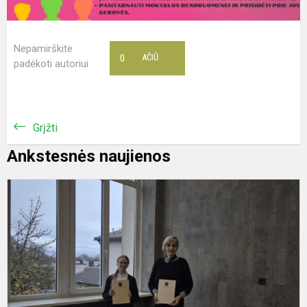
Nepamirškite
0
AČIŪ
padėkoti autoriui
Grįžti
Ankstesnės naujienos
Į
p
k