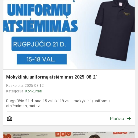
a
2
0
2
Mokyklinių uniformų atsiėmimas 2025-08-21
Paskelbta: 2025-08-12
Kategorija:
Konkursai
Rugpjūčio 21 d. nuo 15 val. iki 18 val. - mokyklinių uniformų
atsiėmimas, matavi...
Plačiau
N