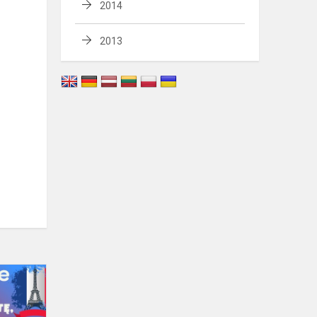
2014
2013
Užsienio
kalbų
KENGŪROS