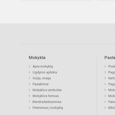
Mokykla
Pasl
Apie mokyklą
Prad
Ugdymo aplinka
Pagr
Vizija, misija
Nefo
Pasiekimai
Paga
Mokyklos simboliai
Moki
Mokyklos himnas
Moki
Bendradarbiavimas
Pat
Priėmimas į mokyklą
Bibl