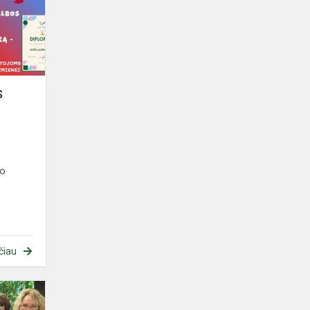
lyderių
turas
S
ro
čiau
Rajoninis
meninio