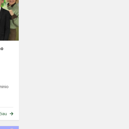
skaitymo
konkursas
2026
mo
ninio
čiau
Rajoninės