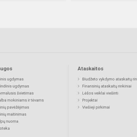
augos
Ataskaitos
inis ugdymas
Biudžeto vykdymo ataskaitų rin
indinis ugdymas
Finansinių ataskaitų rinkiniai
rmalusis švietimas
Lėšos veiklai viešinti
lba mokiniams ir tėvams
Projektai
nių pavėžėjimas
Viešieji pirkimai
nių maitinimas
alpų nuoma
ioteka