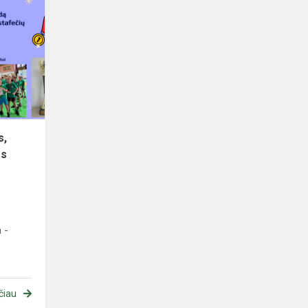
„Drąsūs,
stiprūs,
vikrūs“
estafečių
varžybos
2026
s,
os
 -
čiau