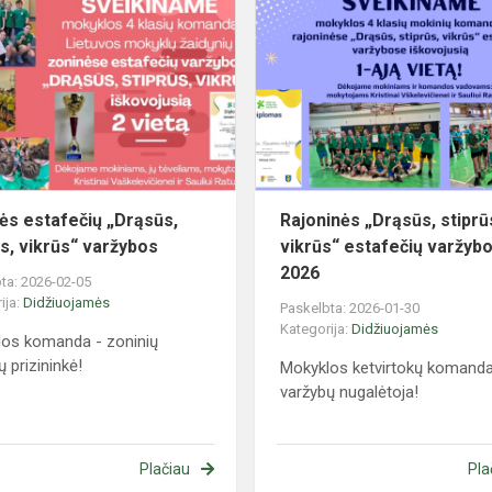
estafečių
„Drąsūs,
stiprūs,
vikrūs“
varžybos
ės estafečių „Drąsūs,
Rajoninės „Drąsūs, stiprū
ūs, vikrūs“ varžybos
vikrūs“ estafečių varžyb
2026
ta: 2026-02-05
ija:
Didžiuojamės
Paskelbta: 2026-01-30
Kategorija:
Didžiuojamės
os komanda - zoninių
ų prizininkė!
Mokyklos ketvirtokų komanda
varžybų nugalėtoja!
Plačiau
Pla