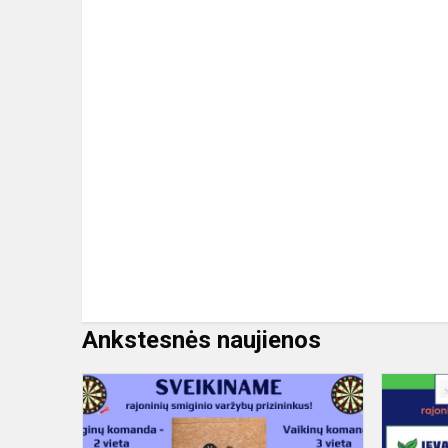
Ankstesnės naujienos
Rajoninės
smiginio
varžybos