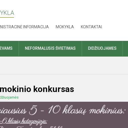
KYKLA
NISTRACINĖ INFORMACIJA
MOKYKLA
KONTAKTAI
TĖVAMS
NEFORMALUSIS ŠVIETIMAS
DIDŽIUOJAMĖS
ų mokinio konkursas
džiuojamės