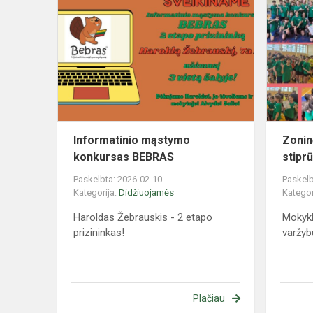
mąstymo
konkursas
BEBRAS
Informatinio mąstymo
Zonin
konkursas BEBRAS
stipr
Paskelbta: 2026-02-10
Paskelb
Kategorija:
Didžiuojamės
Kategor
Haroldas Žebrauskis - 2 etapo
Mokykl
prizininkas!
varžyb
Plačiau