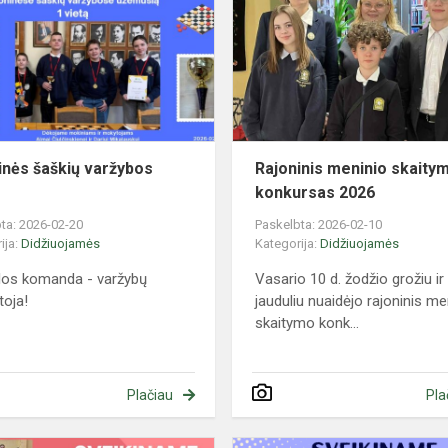
varžybos
2026
s
inės šaškių varžybos
Rajoninis meninio skaity
konkursas 2026
ta: 2026-02-20
Paskelbta: 2026-02-10
ija:
Didžiuojamės
Kategorija:
Didžiuojamės
los komanda - varžybų
Vasario 10 d. žodžio grožiu ir
toja!
jauduliu nuaidėjo rajoninis me
skaitymo konk...
Plačiau
Pla
Zoninės