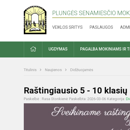
PLUNGĖS SENAMIESČIO MO
VEIKLOS SRITYS
PASLAUGOS
ADMI
PRADŽIA
UGDYMAS
PAGALBA MOKINIAMS IR 
Titulinis
Naujienos
Didžiuojamės
Raštingiausio 5 - 10 klasi
Paskelbė : Rasa Stonkienė
Paskelbta: 2026-03-06
Kategorija:
Di