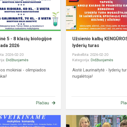
8
klasių
biologijoe
olimpiada
2026
nė 5 - 8 klasių biologijoe
Užsienio kalbų KENGŪRO
iada 2026
lyderių turas
ta: 2026-02-20
Paskelbta: 2026-02-20
ija:
Didžiuojamės
Kategorija:
Didžiuojamės
os mokiniai - olimpiados
Aistė Laurinaitytė - lyderių tu
nkai!
nugalėtoja!
Plačiau
Pla
Rajoninės
šaškių