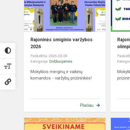
2026
Rajoninės smiginio varžybos
Rajoni
2026
olimp
Paskelbta: 2026-03-06
Paskelb
Kategorija:
Didžiuojamės
Kategor
Mokyklos merginų ir vaikinų
Mokykl
komandos - varžybų prizininkės!
prizini
Plačiau
Rajoninė
9