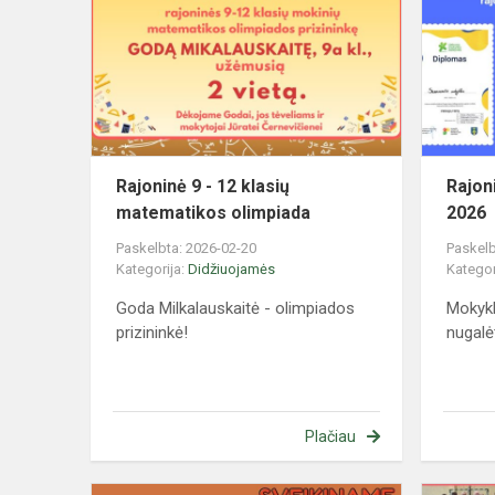
-
12
klasių
matematiko
olimpiada
Rajoninė 9 - 12 klasių
Rajon
matematikos olimpiada
2026
Paskelbta: 2026-02-20
Paskelb
Kategorija:
Didžiuojamės
Kategor
Goda Milkalauskaitė - olimpiados
Mokyk
prizininkė!
nugalė
Plačiau
Informatinio