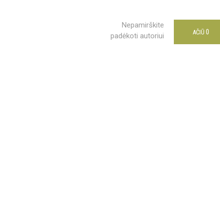
Nepamirškite
0
AČIŪ
padėkoti autoriui