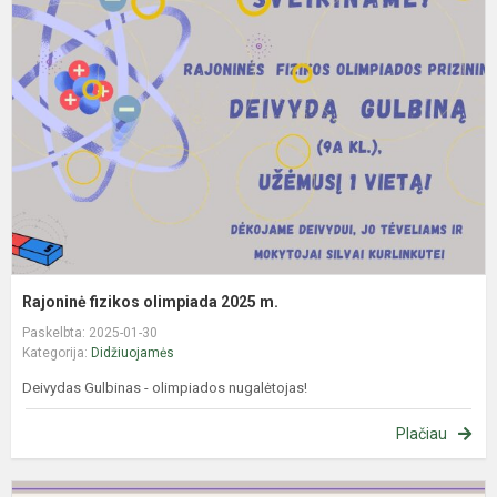
f
o
2
m
Rajoninė fizikos olimpiada 2025 m.
Paskelbta: 2025-01-30
Kategorija:
Didžiuojamės
Deivydas Gulbinas - olimpiados nugalėtojas!
Plačiau
R