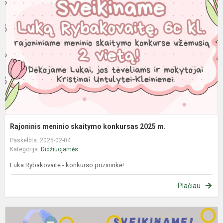
s
k
2
m
Rajoninis meninio skaitymo konkursas 2025 m.
Paskelbta: 2025-02-04
Kategorija:
Didžiuojamės
Luka Rybakovaitė - konkurso prizininkė!
Plačiau
R