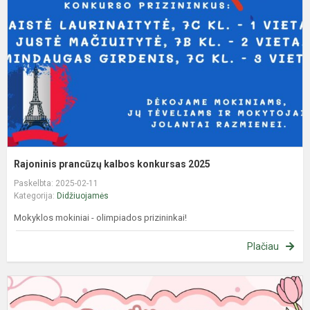
k
2
Rajoninis prancūzų kalbos konkursas 2025
Paskelbta: 2025-02-11
Kategorija:
Didžiuojamės
Mokyklos mokiniai - olimpiados prizininkai!
Plačiau
R
m