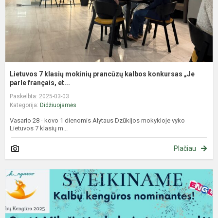
k
„
pa
Lietuvos 7 klasių mokinių prancūzų kalbos konkursas „Je
parle français, et...
Paskelbta: 2025-03-03
Kategorija:
Didžiuojamės
Vasario 28 - kovo 1 dienomis Alytaus Dzūkijos mokykloje vyko
Lietuvos 7 klasių m...
Plačiau
K
k
2