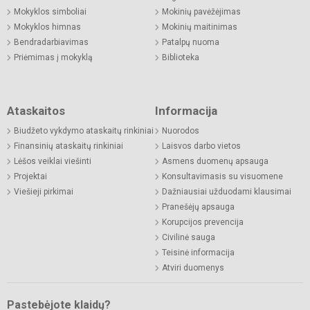
Mokyklos simboliai
Mokinių pavėžėjimas
Mokyklos himnas
Mokinių maitinimas
Bendradarbiavimas
Patalpų nuoma
Priėmimas į mokyklą
Biblioteka
Ataskaitos
Informacija
Biudžeto vykdymo ataskaitų rinkiniai
Nuorodos
Finansinių ataskaitų rinkiniai
Laisvos darbo vietos
Lėšos veiklai viešinti
Asmens duomenų apsauga
Projektai
Konsultavimasis su visuomene
Viešieji pirkimai
Dažniausiai užduodami klausimai
Pranešėjų apsauga
Korupcijos prevencija
Civilinė sauga
Teisinė informacija
Atviri duomenys
Pastebėjote klaidų?