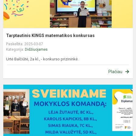
Tarptautinis KINGS matematikos konkursas
Paskelbta: 2025-03-07
Kategorija:
Didžiuojamės
Urtė Balčiūtė, 2a kl., - konkurso prizininkė.
Plačiau
R
š
v
2
m