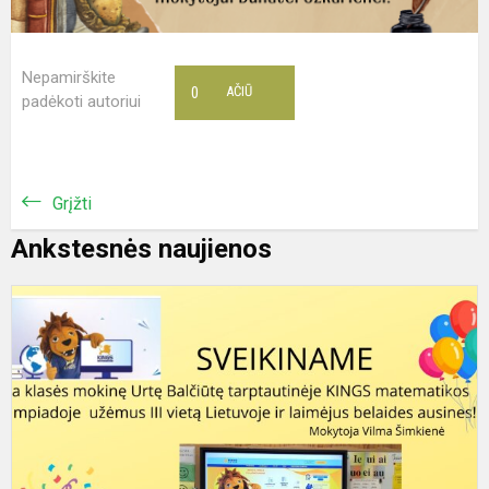
Nepamirškite
0
AČIŪ
padėkoti autoriui
Grįžti
Ankstesnės naujienos
T
K
m
k