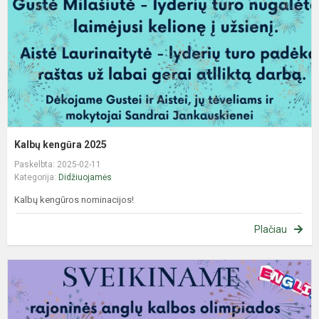
Kalbų kengūra 2025
Paskelbta: 2025-02-11
Kategorija:
Didžiuojamės
Kalbų kengūros nominacijos!
Plačiau
R
a
k
o