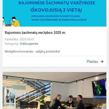
Rajoninės šachmatų varžybos 2025 m.
Paskelbta: 2025-03-07
Kategorija:
Didžiuojamės
Mokyklos komanda - važybų prizininkė!
Plačiau
L
7
k
m
p
k