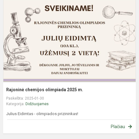
c
o
2
m
Rajoninė chemijos olimpiada 2025 m.
Paskelbta: 2025-01-30
Kategorija:
Didžiuojamės
Julius Eidimtas - olimpiados prizininkas!
Plačiau