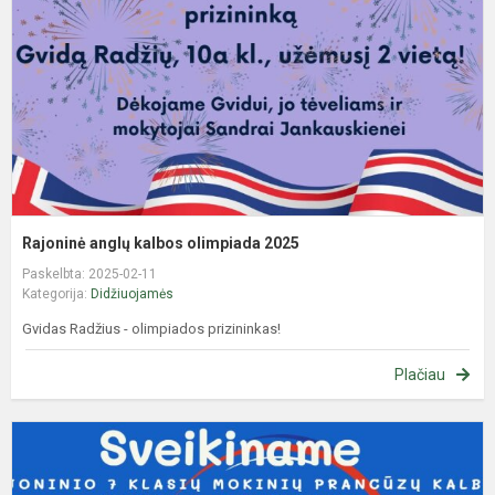
2
Rajoninė anglų kalbos olimpiada 2025
Paskelbta: 2025-02-11
Kategorija:
Didžiuojamės
Gvidas Radžius - olimpiados prizininkas!
Plačiau
R
p
k