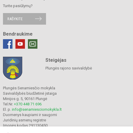
Turite pasiūlymų?
RAŠYKITE
Bendraukime
Steigėjas
Plungės rajono savivaldybė
Plungės Senamiesčio mokykla
Savivaldybės biudžetinė įstaiga
Minijos g. 5, 90161 Plungė
Tel.Nr.
+370 448 71 696
El. p.
info@senamiesciomokykla.lt
Duomenys kaupiami ir saugomi
Juridinių asmenų registre
Įmonės kodas 291130450