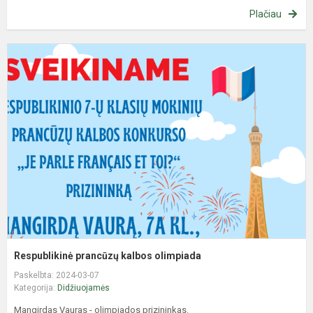
Plačiau
R
p
k
o
Respublikinė prancūzų kalbos olimpiada
Paskelbta: 2024-03-07
Kategorija:
Didžiuojamės
Mangirdas Vauras - olimpiados prizininkas.