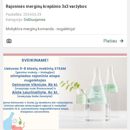
Rajoninės merginų krepšinio 3x3 varžybos
Paskelbta: 2024-02-29
Kategorija:
Didžiuojamės
Mokyklos merginų komanda - nugalėtoja!
Plačiau
S
(
m
–
b
o
r
et