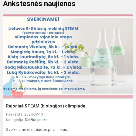
Ankstesnės naujienos
R
S
(
o
Rajoninė STEAM (biologijos) olimpiada
Paskelbta: 2024-03-13
Kategorija:
Didžiuojamės
Sveikiname olimpiados prizininkus.