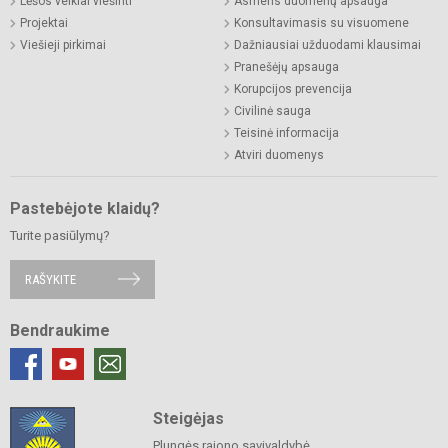
Lėšos veiklai viešinti
Asmens duomenų apsauga
Projektai
Konsultavimasis su visuomene
Viešieji pirkimai
Dažniausiai užduodami klausimai
Pranešėjų apsauga
Korupcijos prevencija
Civilinė sauga
Teisinė informacija
Atviri duomenys
Pastebėjote klaidų?
Turite pasiūlymų?
RAŠYKITE
Bendraukime
Steigėjas
Plungės rajono savivaldybė