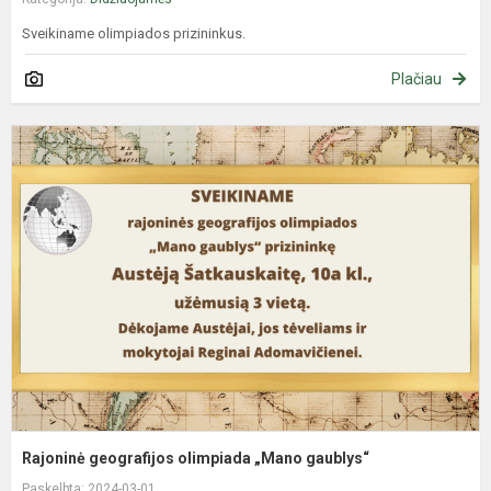
Sveikiname olimpiados prizininkus.
Plačiau
R
g
o
„
g
Rajoninė geografijos olimpiada „Mano gaublys“
Paskelbta: 2024-03-01