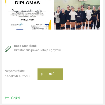
Rasa Stonkienė
Direktoriaus pavaduotoja ugdymui
Nepamirškite
0
AČIŪ
padėkoti autoriui
Grįžti