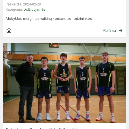
Paskelbta: 2024-02-29
Kategorija:
Didžiuojamės
Mokyklos merginų ir vaikinų komandos - prizininkės.
Plačiau
R
v
k
3
v