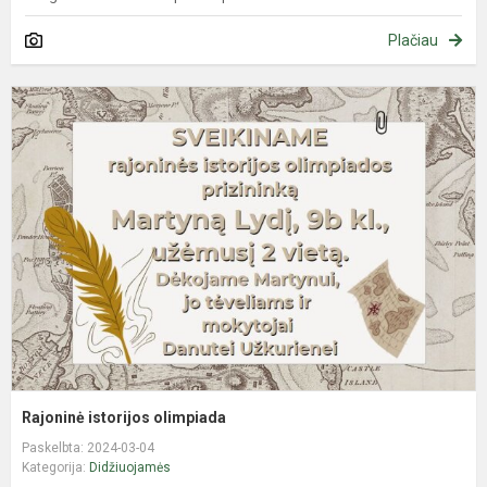
Plačiau
R
i
o
Rajoninė istorijos olimpiada
Paskelbta: 2024-03-04
Kategorija:
Didžiuojamės