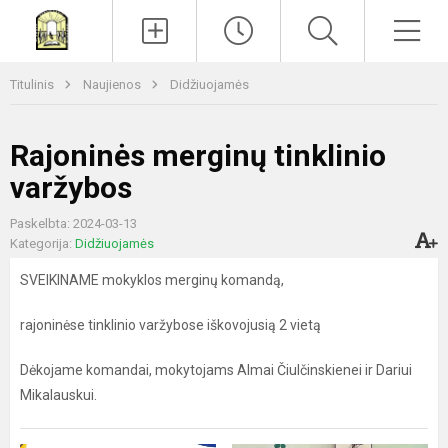
Paieška
Men
Titulinis
Naujienos
Didžiuojamės
Rajoninės merginų tinklinio
varžybos
Paskelbta: 2024-03-13
Kategorija:
Didžiuojamės
SVEIKINAME mokyklos merginų komandą,
rajoninėse tinklinio varžybose iškovojusią 2 vietą
Dėkojame komandai, mokytojams Almai Čiulčinskienei ir Dariui
Mikalauskui.