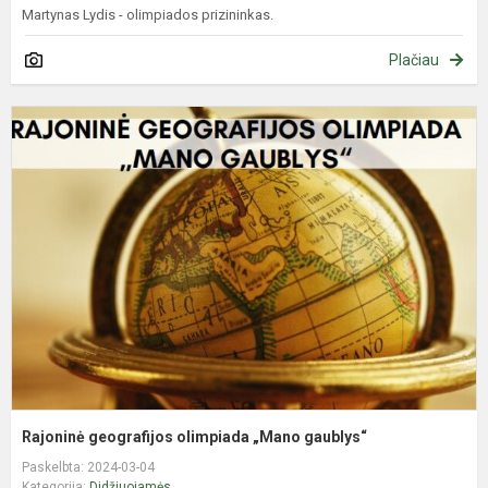
Martynas Lydis - olimpiados prizininkas.
Plačiau
R
g
o
„
g
Rajoninė geografijos olimpiada „Mano gaublys“
Paskelbta: 2024-03-04
Kategorija:
Didžiuojamės