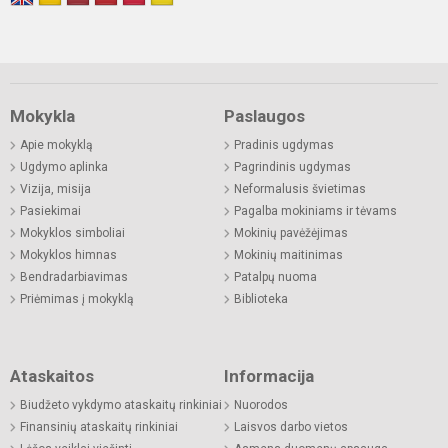
Mokykla
Paslaugos
Apie mokyklą
Pradinis ugdymas
Ugdymo aplinka
Pagrindinis ugdymas
Vizija, misija
Neformalusis švietimas
Pasiekimai
Pagalba mokiniams ir tėvams
Mokyklos simboliai
Mokinių pavėžėjimas
Mokyklos himnas
Mokinių maitinimas
Bendradarbiavimas
Patalpų nuoma
Priėmimas į mokyklą
Biblioteka
Ataskaitos
Informacija
Biudžeto vykdymo ataskaitų rinkiniai
Nuorodos
Finansinių ataskaitų rinkiniai
Laisvos darbo vietos