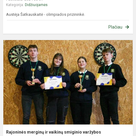
Kategorija:
Didžiuojamės
Austėja Šatkauskaitė - olimpiados prizininkė.
Plačiau
R
m
ir
v
s
v
Rajoninės merginų ir vaikinų smiginio varžybos