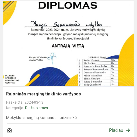
R
m
t
v
Rajoninės merginų tinklinio varžybos
Paskelbta: 2024-03-13
Kategorija:
Didžiuojamės
Mokyklos merginų komanda - prizininkė.
Plačiau