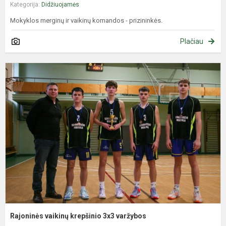
Kategorija:
Didžiuojamės
Mokyklos merginų ir vaikinų komandos - prizininkės.
Plačiau
R
v
k
3
v
Rajoninės vaikinų krepšinio 3x3 varžybos