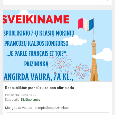
R
p
k
o
Respublikinė prancūzų kalbos olimpiada
Paskelbta: 2024-03-07
Kategorija:
Didžiuojamės
Mangirdas Vauras - olimpiados prizininkas.