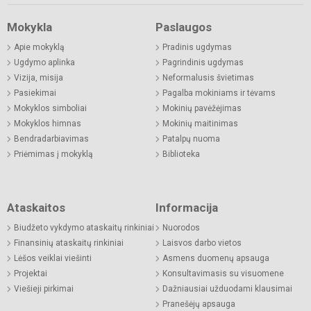
Mokykla
Paslaugos
Apie mokyklą
Pradinis ugdymas
Ugdymo aplinka
Pagrindinis ugdymas
Vizija, misija
Neformalusis švietimas
Pasiekimai
Pagalba mokiniams ir tėvams
Mokyklos simboliai
Mokinių pavėžėjimas
Mokyklos himnas
Mokinių maitinimas
Bendradarbiavimas
Patalpų nuoma
Priėmimas į mokyklą
Biblioteka
Ataskaitos
Informacija
Biudžeto vykdymo ataskaitų rinkiniai
Nuorodos
Finansinių ataskaitų rinkiniai
Laisvos darbo vietos
Lėšos veiklai viešinti
Asmens duomenų apsauga
Projektai
Konsultavimasis su visuomene
Viešieji pirkimai
Dažniausiai užduodami klausimai
Pranešėjų apsauga