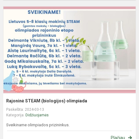
R
S
(
o
Rajoninė STEAM (biologijos) olimpiada
Paskelbta: 2024-03-13
Kategorija:
Didžiuojamės
Sveikiname olimpiados prizininkus.
Plačiau