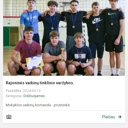
v
t
v
Rajoninės vaikinų tinklinio varžybos.
Paskelbta: 2024-03-13
Kategorija:
Didžiuojamės
Mokyklos vaikinų komanda - prizininkė.
Plačiau