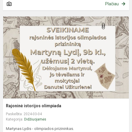
Plačiau
R
i
o
Rajoninė istorijos olimpiada
Paskelbta: 2024-03-04
Kategorija:
Didžiuojamės
Martynas Lydis - olimpiados prizininkas.