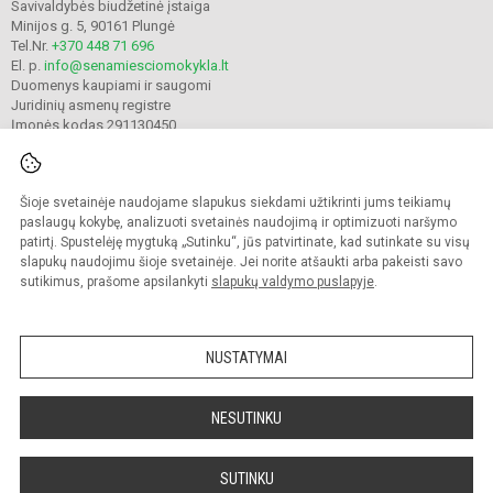
Savivaldybės biudžetinė įstaiga
Minijos g. 5, 90161 Plungė
Tel.Nr.
+370 448 71 696
El. p.
info@senamiesciomokykla.lt
Duomenys kaupiami ir saugomi
Juridinių asmenų registre
Įmonės kodas 291130450
Šioje svetainėje naudojame slapukus siekdami užtikrinti jums teikiamų
© 2022. Plungės Senamiesčio mokykla. Visos teisės saugomos.
Kopijuoti turinį be raštiško gimnazijos sutikimo griežtai draudžiama.
paslaugų kokybę, analizuoti svetainės naudojimą ir optimizuoti naršymo
patirtį. Spustelėję mygtuką „Sutinku“, jūs patvirtinate, kad sutinkate su visų
Prieinamumo paraiška
Slapukų valdymas
slapukų naudojimu šioje svetainėje. Jei norite atšaukti arba pakeisti savo
sutikimus, prašome apsilankyti
slapukų valdymo puslapyje
.
Sumanus būdas atnaujinti
mokyklos interneto
svetainę
NUSTATYMAI
NESUTINKU
SUTINKU