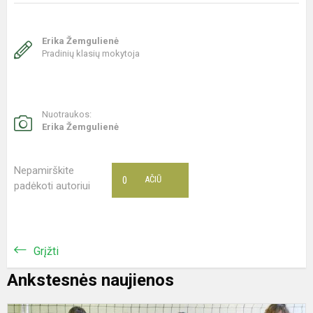
Erika Žemgulienė
Pradinių klasių mokytoja
Nuotraukos:
Erika Žemgulienė
Nepamirškite
0
AČIŪ
padėkoti autoriui
Grįžti
Ankstesnės naujienos
R