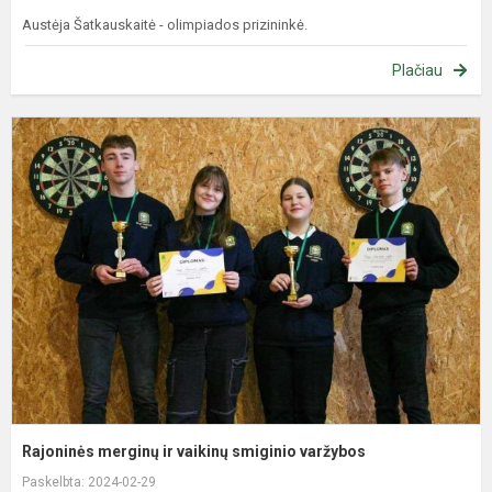
Austėja Šatkauskaitė - olimpiados prizininkė.
Plačiau
R
m
ir
v
s
v
Rajoninės merginų ir vaikinų smiginio varžybos
Paskelbta: 2024-02-29