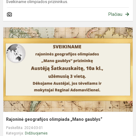
Sveikiname olimpiados prizininkus.
Plačiau
R
g
o
„
g
Rajoninė geografijos olimpiada „Mano gaublys“
Paskelbta: 2024-03-01
Kategorija:
Didžiuojamės