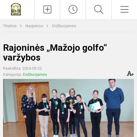
Paieška
Men
Titulinis
Naujienos
Didžiuojamės
Rajoninės „Mažojo golfo“
varžybos
Paskelbta: 2024-03-22
Kategorija:
Didžiuojamės