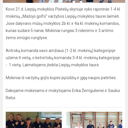
Kovo 21 d. Liepijų mokyklos Platelių skyriuje vyko rajoninės 1-4 kl.
mokinių ,,Mažojo golfo'' varžybos Liepijų mokyklos taurei laimėti.
Jose dalyvavo mūsų mokyklos 2b kl. ir 4a kl. mokinių komandos,
kurias sudarė 5 nariai. Mokiniai rungėsi 3 ridenimo ir 3 artimo
žemo smūgio rungtyse.
Antrokų komanda savo amžiaus (1-2 kl. mokinių) kategorijoje
užėmė 4 vietą, o ketvirtokų komanda 3-4 kl. mokinių kategorijoje
- 1 vietą. Laimėtojams įteikta Liepijų mokyklos taurė.
Mokiniai iš varžybų grįžo kupini įspūdžių ir įgiję naujos patirties.
Dėkojame mokiniams ir mokytojams Erika Žemgulienei ir Sauliui
Ratui.