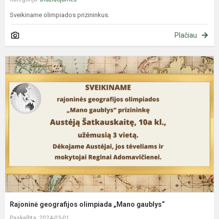
Sveikiname olimpiados prizininkus.
Plačiau
R
g
o
„
g
Rajoninė geografijos olimpiada „Mano gaublys“
Paskelbta: 2024-03-01