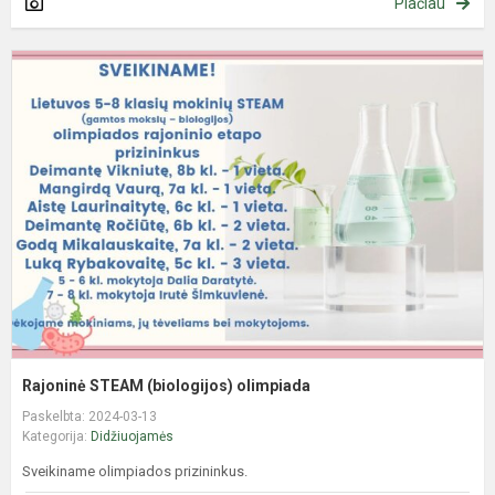
Plačiau
R
S
(
o
Rajoninė STEAM (biologijos) olimpiada
Paskelbta: 2024-03-13
Kategorija:
Didžiuojamės
Sveikiname olimpiados prizininkus.