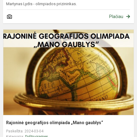
Martynas Lydis - olimpiados prizininkas.
Plačiau
R
g
o
„
g
Rajoninė geografijos olimpiada „Mano gaublys“
Paskelbta: 2024-03-04
Kategorija:
Didžiuojamės