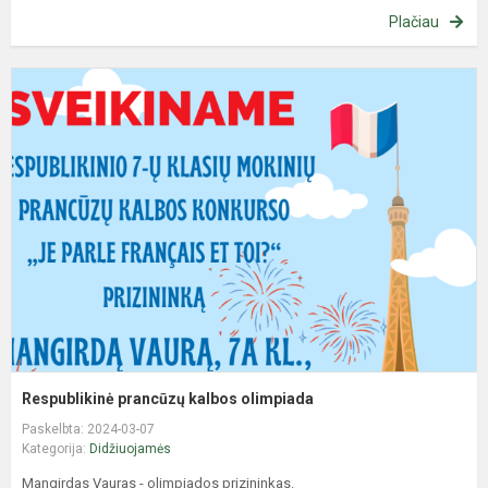
Plačiau
R
p
k
o
Respublikinė prancūzų kalbos olimpiada
Paskelbta: 2024-03-07
Kategorija:
Didžiuojamės
Mangirdas Vauras - olimpiados prizininkas.