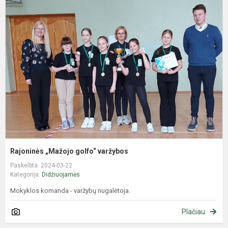
R
„
g
v
Rajoninės „Mažojo golfo“ varžybos
Paskelbta: 2024-03-22
Kategorija:
Didžiuojamės
Mokyklos komanda - varžybų nugalėtoja.
Plačiau