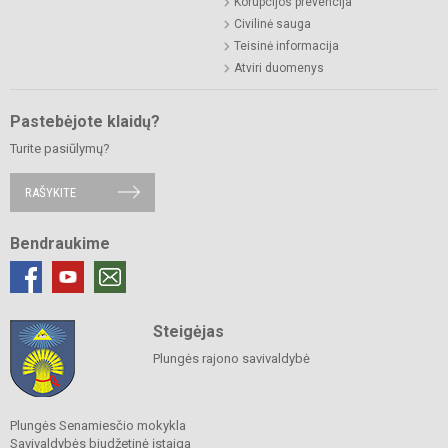
Korupcijos prevencija
Civilinė sauga
Teisinė informacija
Atviri duomenys
Pastebėjote klaidų?
Turite pasiūlymų?
RAŠYKITE
Bendraukime
Steigėjas
Plungės rajono savivaldybė
Plungės Senamiesčio mokykla
Savivaldybės biudžetinė įstaiga