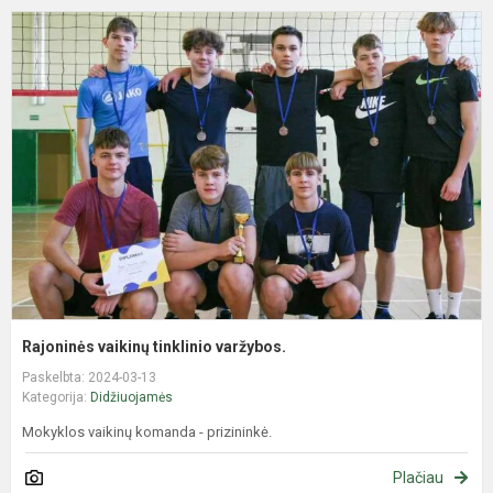
R
v
t
v
Rajoninės vaikinų tinklinio varžybos.
Paskelbta: 2024-03-13
Kategorija:
Didžiuojamės
Mokyklos vaikinų komanda - prizininkė.
Plačiau