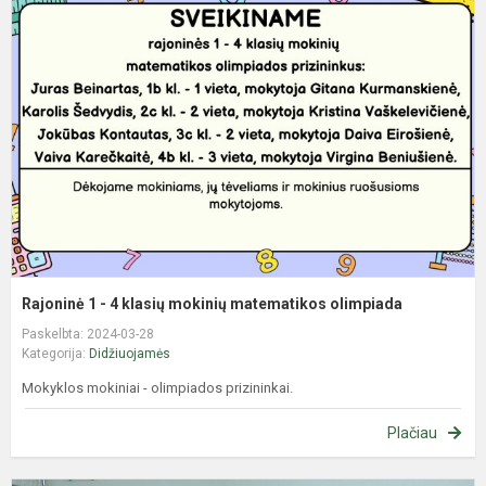
1
-
4
k
m
m
o
Rajoninė 1 - 4 klasių mokinių matematikos olimpiada
Paskelbta: 2024-03-28
Kategorija:
Didžiuojamės
Mokyklos mokiniai - olimpiados prizininkai.
Plačiau