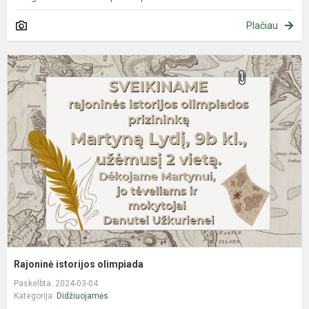
Plačiau
R
i
o
Rajoninė istorijos olimpiada
Paskelbta: 2024-03-04
Kategorija:
Didžiuojamės