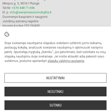
Minijos g. 5, 90161 Plungė
Tel.Nr.
+370 448 71 696
El. p.
info@senamiesciomokykla.lt
Duomenys kaupiami ir saugomi
Juridinių asmenų registre
Įmonės kodas 291130450
Šioje svetainėje naudojame slapukus siekdami užtikrinti jums teikiamų
© 2022. Plungės Senamiesčio mokykla. Visos teisės saugomos.
Kopijuoti turinį be raštiško gimnazijos sutikimo griežtai draudžiama.
paslaugų kokybę, analizuoti svetainės naudojimą ir optimizuoti naršymo
patirtį. Spustelėję mygtuką „Sutinku“, jūs patvirtinate, kad sutinkate su visų
Prieinamumo paraiška
Slapukų valdymas
slapukų naudojimu šioje svetainėje. Jei norite atšaukti arba pakeisti savo
sutikimus, prašome apsilankyti
slapukų valdymo puslapyje
.
Sumanus būdas atnaujinti
mokyklos interneto
svetainę
NUSTATYMAI
NESUTINKU
SUTINKU