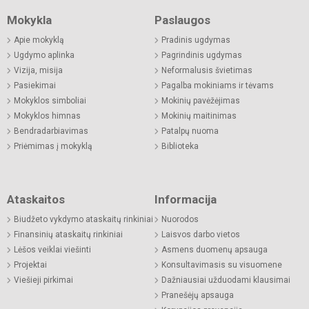
Mokykla
Paslaugos
Apie mokyklą
Pradinis ugdymas
Ugdymo aplinka
Pagrindinis ugdymas
Vizija, misija
Neformalusis švietimas
Pasiekimai
Pagalba mokiniams ir tėvams
Mokyklos simboliai
Mokinių pavėžėjimas
Mokyklos himnas
Mokinių maitinimas
Bendradarbiavimas
Patalpų nuoma
Priėmimas į mokyklą
Biblioteka
Ataskaitos
Informacija
Biudžeto vykdymo ataskaitų rinkiniai
Nuorodos
Finansinių ataskaitų rinkiniai
Laisvos darbo vietos
Lėšos veiklai viešinti
Asmens duomenų apsauga
Projektai
Konsultavimasis su visuomene
Viešieji pirkimai
Dažniausiai užduodami klausimai
Pranešėjų apsauga