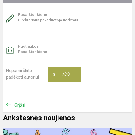
Rasa Stonkienė
Direktoriaus pavaduotoja ugdymui
Nuotraukos:
Rasa Stonkienė
Nepamirškite
0
AČIŪ
padėkoti autoriui
Grįžti
Ankstesnės naujienos
R