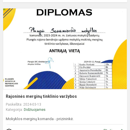
R
m
t
v
Rajoninės merginų tinklinio varžybos
Paskelbta: 2024-03-13
Kategorija:
Didžiuojamės
Mokyklos merginų komanda - prizininkė.