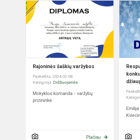
Rajoninės
šaškių
varžybos
Rajoninės šaškių varžybos
Respu
konku
Paskelbta: 2024-02-08
džiau
Kategorija:
Didžiuojamės
Paskelb
Mokyklos komanda - varžybų
Kategor
prizininkė.
Emilij
Kvieci
Plačiau