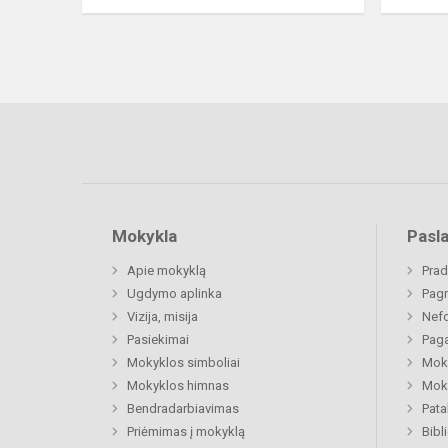
Mokykla
Pasl
Apie mokyklą
Prad
Ugdymo aplinka
Pagr
Vizija, misija
Nefo
Pasiekimai
Paga
Mokyklos simboliai
Moki
Mokyklos himnas
Moki
Bendradarbiavimas
Pat
Priėmimas į mokyklą
Bibl