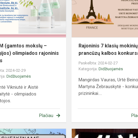
–
biologijos)
olimpiados
rajoninis
eta...
M (gamtos mokslų –
Rajoninis 7 klasių mokinių
gijos) olimpiados rajoninis
prancūzų kalbos konkurs
s
Paskelbta: 2024-02-27
Kategorija:
Didžiuojamės
ta: 2024-02-29
ija:
Didžiuojamės
Mangirdas Vauras, Urtė Beinor
Martyna Žebrauskytė - konku
tė Vikniutė ir Aistė
prizininkai....
aitytė - olimpiados
tojos.
Plačiau
Pla
Rajoninė