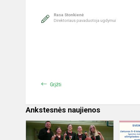
Rasa Stonkienė
Direktoriaus pavaduotoja ugdymui
Grįžti
Ankstesnės naujienos
Rajoninės
merginų
krepšinio