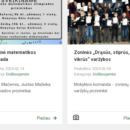
matematikos
olimpiada
inė matematikos
Zoninės „Drąsūs, stiprūs,
iada
vikrūs“ varžybos
ta: 2024-02-14
Paskelbta: 2024-02-09
ija:
Didžiuojamės
Kategorija:
Didžiuojamės
s Mačernis, Justas Mažeika
Mokyklos komanda - zoninių
iados prizininkai
varžybų prizininkė.
Plačiau
Pla