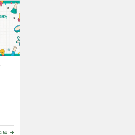
Rajoninė
fizikos
olimpiada
a
čiau