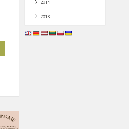
2014
2013
Rajoninis
7
klasių