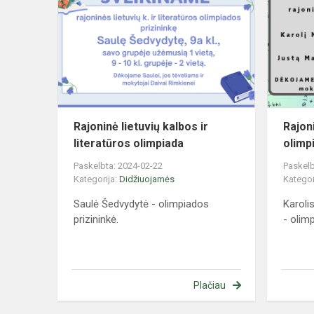
lietuvių
kalbos
ir
literatūros
olimpiada
Rajoninė lietuvių kalbos ir
Rajon
literatūros olimpiada
olimp
Paskelbta: 2024-02-22
Paskelb
Kategorija:
Didžiuojamės
Kategor
Saulė Šedvydytė - olimpiados
Karoli
prizininkė.
- olimp
Plačiau