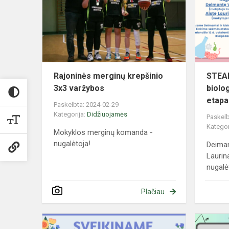
3x3
varžybos
Rajoninės merginų krepšinio
STEA
3x3 varžybos
biolo
etapa
Paskelbta: 2024-02-29
Kategorija:
Didžiuojamės
Paskelb
Kategor
Mokyklos merginų komanda -
nugalėtoja!
Deiman
Laurin
nugalė
Plačiau
Rajoninė