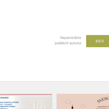
Nepamirškite
0
AČIŪ
padėkoti autoriui
STEAM
(gamtos
mokslų