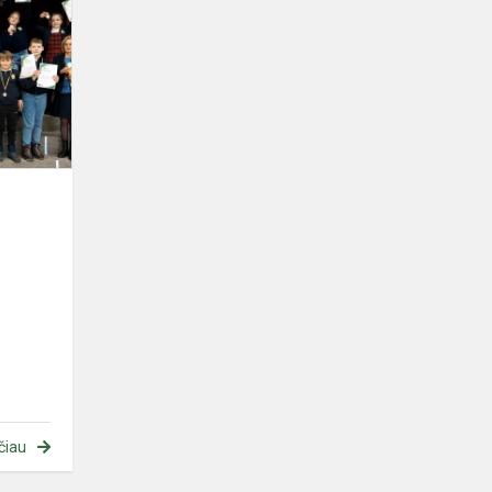
„Drąsūs,
stiprūs,
vikrūs“
varžybos
čiau