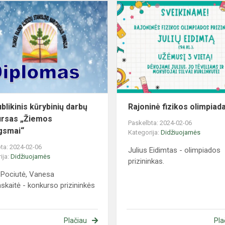
Respublikinis
kūrybinių
darbų
konkursas
„Žiemos
džiaugsmai“
blikinis kūrybinių darbų
Rajoninė fizikos olimpiad
rsas „Žiemos
Paskelbta: 2024-02-06
gsmai“
Kategorija:
Didžiuojamės
ta: 2024-02-06
Julius Eidimtas - olimpiados
ija:
Didžiuojamės
prizininkas.
a Pociutė, Vanesa
nskaitė - konkurso prizininkės
Plačiau
Pla