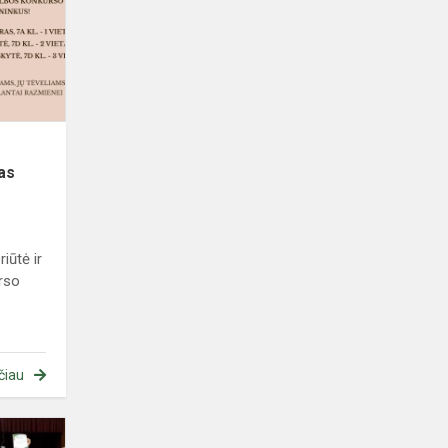
mokinių
prancūzų
kalbos
konkursas
as
iūtė ir
rso
čiau
Zoninės