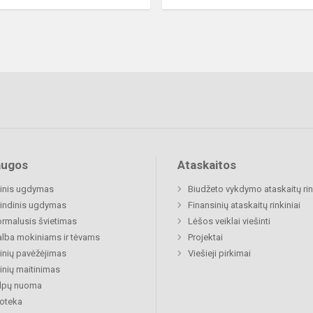
augos
Ataskaitos
inis ugdymas
Biudžeto vykdymo ataskaitų rin
indinis ugdymas
Finansinių ataskaitų rinkiniai
rmalusis švietimas
Lėšos veiklai viešinti
lba mokiniams ir tėvams
Projektai
nių pavėžėjimas
Viešieji pirkimai
nių maitinimas
alpų nuoma
ioteka