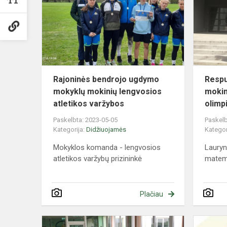
ugdymo
mokyklų
mokinių
lengvosios
atleti...
Rajoninės bendrojo ugdymo
Respub
mokyklų mokinių lengvosios
mokin
atletikos varžybos
olimp
Paskelbta: 2023-05-05
Paskelb
Kategorija:
Didžiuojamės
Kategor
Mokyklos komanda - lengvosios
Lauryn
atletikos varžybų prizininkė
matema
Plačiau
Tarptautinis