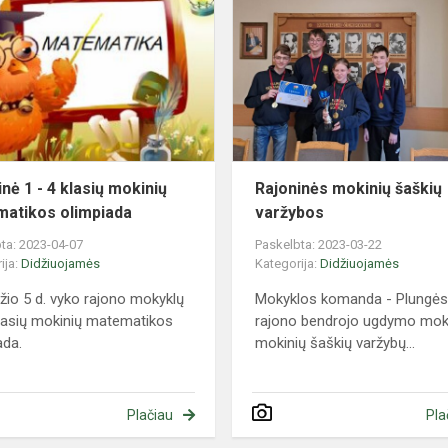
s
1
-
4
klasių
mokinių
matematikos
olimpiada
nė 1 - 4 klasių mokinių
Rajoninės mokinių šaškių
atikos olimpiada
varžybos
ta: 2023-04-07
Paskelbta: 2023-03-22
ija:
Didžiuojamės
Kategorija:
Didžiuojamės
žio 5 d. vyko rajono mokyklų
Mokyklos komanda - Plungė
klasių mokinių matematikos
rajono bendrojo ugdymo mok
ada.
mokinių šaškių varžybų...
Plačiau
Pla