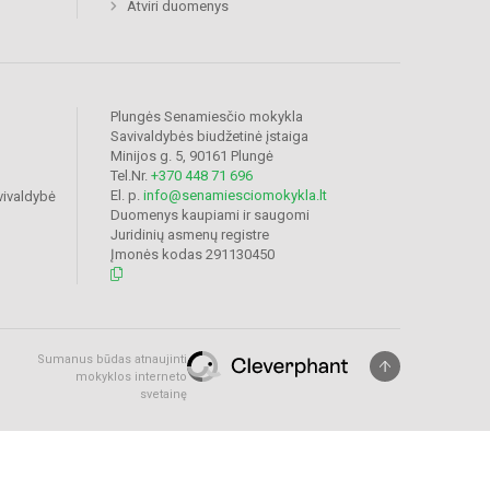
Atviri duomenys
Plungės Senamiesčio mokykla
Savivaldybės biudžetinė įstaiga
Minijos g. 5, 90161 Plungė
Tel.Nr.
+370 448 71 696
El. p.
info@senamiesciomokykla.lt
vivaldybė
Duomenys kaupiami ir saugomi
Juridinių asmenų registre
Įmonės kodas 291130450
Sumanus būdas atnaujinti
mokyklos interneto
svetainę