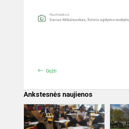
Nuotraukos:
Darius Mikalauskas, fizinio ugdymo mokyto
Grįžti
Ankstesnės naujienos
Tarptautinis
matematiko
konkursas
,,Kengūra