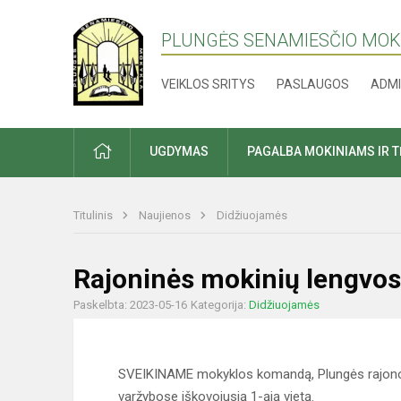
PLUNGĖS SENAMIESČIO MO
VEIKLOS SRITYS
PASLAUGOS
ADMI
PRADŽIA
UGDYMAS
PAGALBA MOKINIAMS IR 
Titulinis
Naujienos
Didžiuojamės
Rajoninės mokinių lengvos
Paskelbta: 2023-05-16
Kategorija:
Didžiuojamės
SVEIKINAME mokyklos komandą, Plungės rajono 
varžybose iškovojusią 1-ąją vietą.