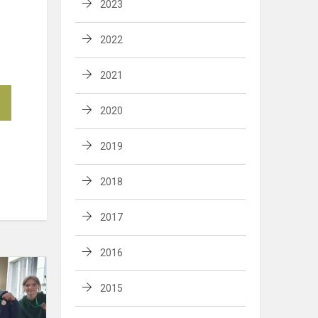
2023
2022
2021
2020
2019
2018
2017
2016
Rajoninės
bendrojo
2015
ugdymo
mokyklų