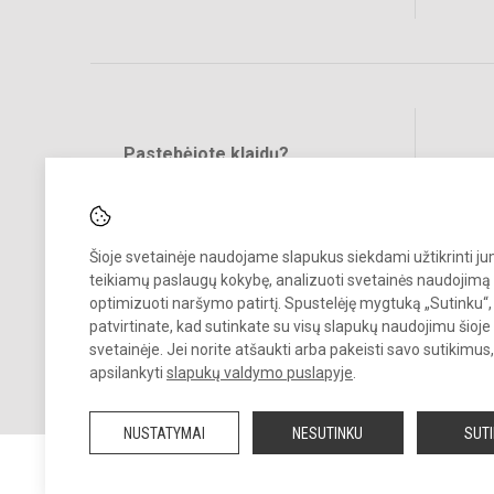
Pastebėjote klaidų?
Bend
Turite pasiūlymų?
RAŠYKITE
Šioje svetainėje naudojame slapukus siekdami užtikrinti j
teikiamų paslaugų kokybę, analizuoti svetainės naudojimą 
optimizuoti naršymo patirtį. Spustelėję mygtuką „Sutinku“,
patvirtinate, kad sutinkate su visų slapukų naudojimu šioje
svetainėje. Jei norite atšaukti arba pakeisti savo sutikimu
© 2022. Plungės Senamiesčio mokykla. Visos teisės saugomos.
apsilankyti
slapukų valdymo puslapyje
.
Kopijuoti turinį be raštiško gimnazijos sutikimo griežtai draudžiama.
NUSTATYMAI
NESUTINKU
SUT