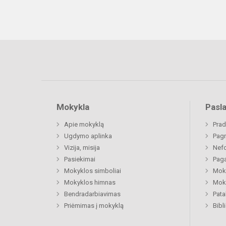
Mokykla
Pasl
Apie mokyklą
Prad
Ugdymo aplinka
Pagr
Vizija, misija
Nefo
Pasiekimai
Paga
Mokyklos simboliai
Moki
Mokyklos himnas
Moki
Bendradarbiavimas
Pat
Priėmimas į mokyklą
Bibl