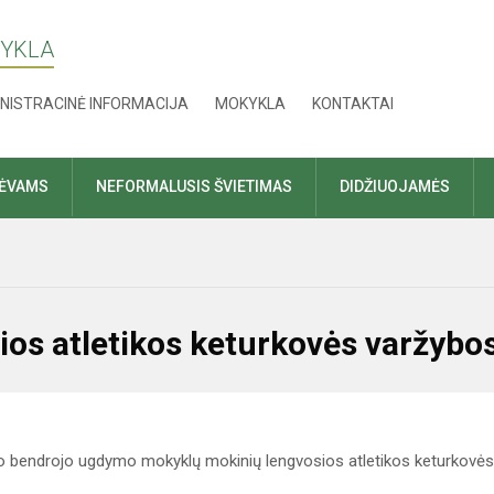
KYKLA
NISTRACINĖ INFORMACIJA
MOKYKLA
KONTAKTAI
TĖVAMS
NEFORMALUSIS ŠVIETIMAS
DIDŽIUOJAMĖS
ios atletikos keturkovės varžybo
bendrojo ugdymo mokyklų mokinių lengvosios atletikos keturkovės