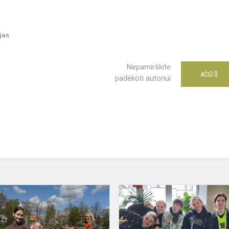
jas
Nepamirškite
0
AČIŪ
padėkoti autoriui
Rajoninės
s
pradinių
klasių
mokinių