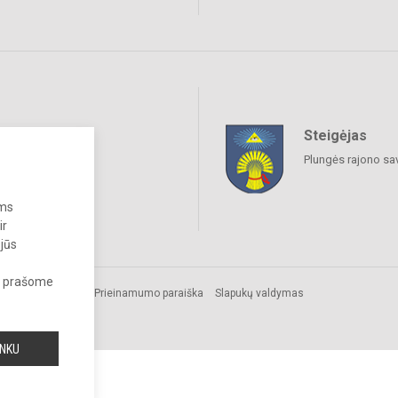
Steigėjas
raukime
Plungės rajono sa
ums
ir
 jūs
s, prašome
Prieinamumo paraiška
Slapukų valdymas
INKU