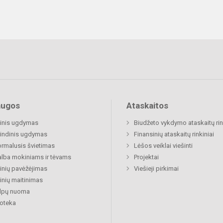
augos
Ataskaitos
inis ugdymas
Biudžeto vykdymo ataskaitų rin
indinis ugdymas
Finansinių ataskaitų rinkiniai
rmalusis švietimas
Lėšos veiklai viešinti
lba mokiniams ir tėvams
Projektai
nių pavėžėjimas
Viešieji pirkimai
nių maitinimas
alpų nuoma
ioteka