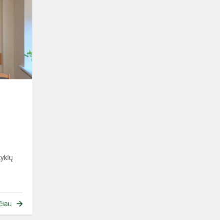
mokinių
šaškių
varžybos
s
yklų
čiau