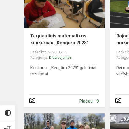
2023”
Tarptautinis matematikos
Rajon
konkursas ,,Kengūra 2023”
mokin
Paskelbta: 2023-05-11
Paskelb
Kategorija:
Didžiuojamės
Kategor
Konkurso ,,Kengūra 2023“ galutiniai
Dvi mo
rezultatai.
varžyb
Plačiau
Rajoninės
bendrojo