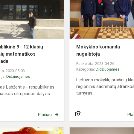
-
12
klasių
mokinių
matematikos
olimpiada
likinė 9 - 12 klasių
Mokyklos komanda -
ių matematikos
nugalėtoja
iada
Paskelbta: 2023-04-26
Kategorija:
Didžiuojamės
ta: 2023-05-03
ija:
Didžiuojamės
Lietuvos mokyklų pradinių kla
regioninis šachmatų atranko
as Labžentis - respublikinės
turnyras
tikos olimpiados dalyvis.
Plačiau
Pla
Rajoninė