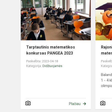
matematiko
konkursas
PANGEA
2023
Tarptautinis matematikos
Rajoni
konkursas PANGEA 2023
matem
Paskelbta: 2023-04-18
Paskelb
Kategorija:
Didžiuojamės
Kategor
Baland
1 - 4 
olimpi
Plačiau