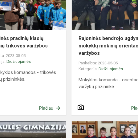
trikovės
varžybos
inės pradinių klasių
Rajoninės bendrojo ugdy
ių trikovės varžybos
mokyklų mokinių orientac
varžybos
ta: 2023-05-05
ija:
Didžiuojamės
Paskelbta: 2023-05-05
Kategorija:
Didžiuojamės
kyklos komandos - trikovės
ų prizininkės.
Mokyklos komanda - orientac
varžybų prizininkė
Plačiau
Pla
Respublikinė
9