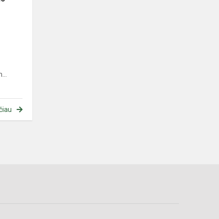
...
čiau