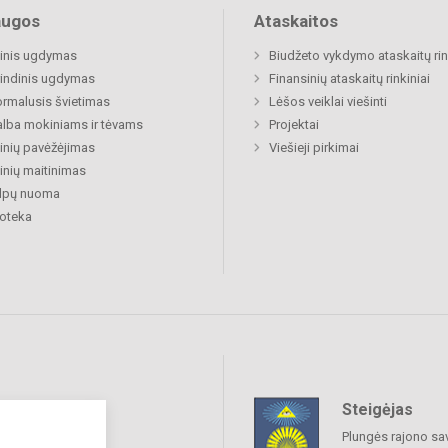
augos
Ataskaitos
inis ugdymas
Biudžeto vykdymo ataskaitų rin
indinis ugdymas
Finansinių ataskaitų rinkiniai
rmalusis švietimas
Lėšos veiklai viešinti
lba mokiniams ir tėvams
Projektai
nių pavėžėjimas
Viešieji pirkimai
nių maitinimas
alpų nuoma
ioteka
Steigėjas
raukime
Plungės rajono sa