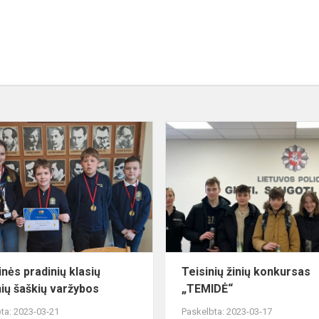
Rajoninės
pradinių
klasių
mokinių
šaškių
varžybos
inės pradinių klasių
Teisinių žinių konkursas
ių šaškių varžybos
„TEMIDĖ“
ta: 2023-03-21
Paskelbta: 2023-03-17