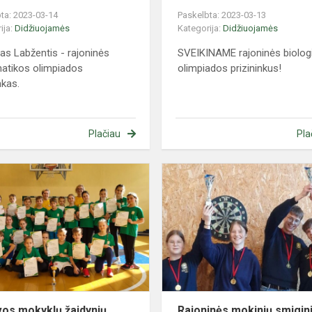
ta: 2023-03-14
Paskelbta: 2023-03-13
ija:
Didžiuojamės
Kategorija:
Didžiuojamės
as Labžentis - rajoninės
SVEIKINAME rajoninės biolog
atikos olimpiados
olimpiados prizininkus!
nkas.
Plačiau
Pla
Lietuvos
mokyklų
žaidynių
zoninės
"Drąsūs,
stiprūs,
vikrūs"...
vos mokyklų žaidynių
Rajoninės mokinių smigin