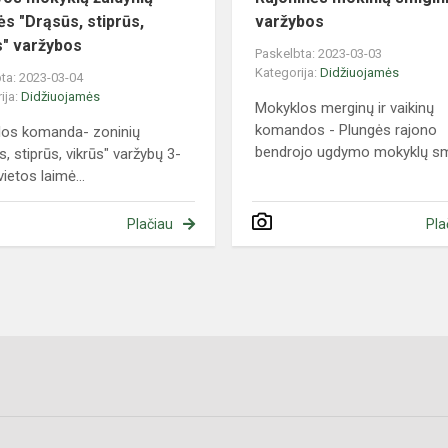
ės "Drąsūs, stiprūs,
varžybos
s" varžybos
Paskelbta: 2023-03-03
Kategorija:
Didžiuojamės
ta: 2023-03-04
ija:
Didžiuojamės
Mokyklos merginų ir vaikinų
komandos - Plungės rajono
los komanda- zoninių
bendrojo ugdymo mokyklų sm
, stiprūs, vikrūs" varžybų 3-
ietos laimė...
Plačiau
Pla