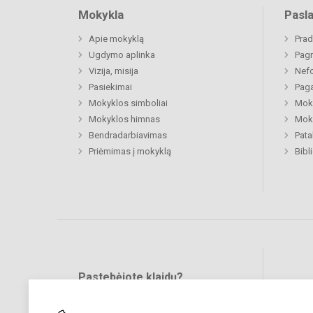
Mokykla
Pasl
Apie mokyklą
Prad
Ugdymo aplinka
Pagr
Vizija, misija
Nefo
Pasiekimai
Paga
Mokyklos simboliai
Moki
Mokyklos himnas
Moki
Bendradarbiavimas
Pat
Priėmimas į mokyklą
Bibl
Pastebėjote klaidų?
Bend
Turite pasiūlymų?