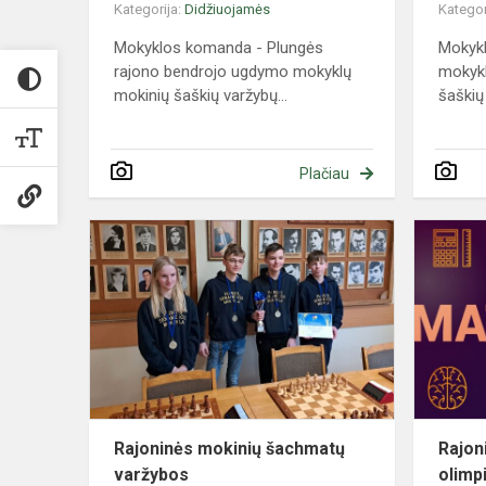
Kategorija:
Didžiuojamės
Kategor
Mokyklos komanda - Plungės
Mokyk
rajono bendrojo ugdymo mokyklų
mokykl
mokinių šaškių varžybų...
šaškių
Plačiau
Rajoninės
mokinių
šachmatų
varžybos
Rajoninės mokinių šachmatų
Rajon
varžybos
olimp