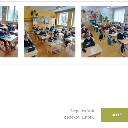
Nepamirškite
0
AČIŪ
padėkoti autoriui