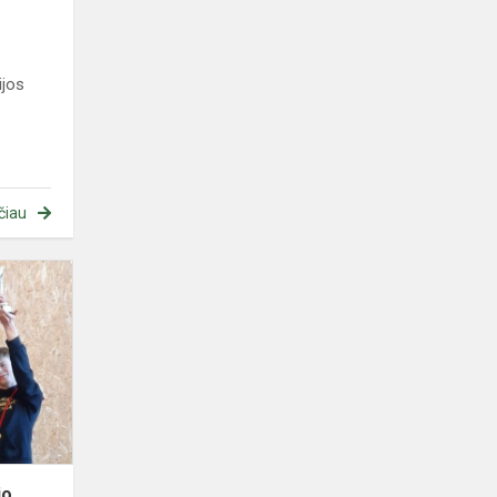
ijos
čiau
Rajoninės
mokinių
smiginio
varžybos
io