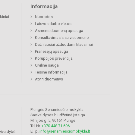
Informacija
kiniai
Nuorodos
Laisvos darbo vietos
Asmens duomenų apsauga
Konsultavimasis su visuomene
Dažniausiai užduodami klausimai
Pranešėjų apsauga
Korupcijos prevencija
Civilinė sauga
Teisinė informacija
Atviri duomenys
Plungės Senamiesčio mokykla
Savivaldybės biudžetinė įstaiga
Minijos g. 5, 90161 Plungė
Tel.Nr.
+370 448 71 696
El. p.
info@senamiesciomokykla.lt
vivaldybė