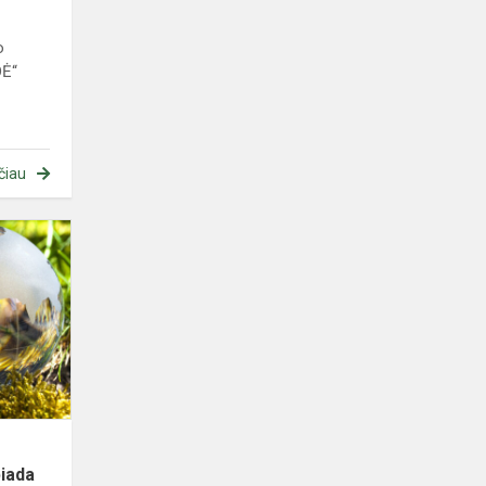
o
DĖ“
čiau
Rajoninė
STEAM
(gamtos
mokslų
-
biologijos)
olimpiada
piada