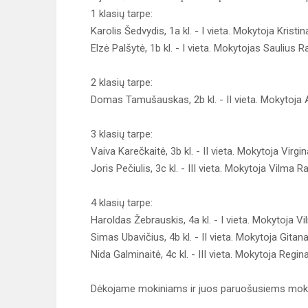
1 klasių tarpe:
Karolis Šedvydis, 1a kl. - I vieta. Mokytoja Kristi
Elzė Palšytė, 1b kl. - I vieta. Mokytojas Saulius 
2 klasių tarpe:
Domas Tamušauskas, 2b kl. - II vieta. Mokytoja 
3 klasių tarpe:
Vaiva Karečkaitė, 3b kl. - II vieta. Mokytoja Virgi
Joris Pečiulis, 3c kl. - III vieta. Mokytoja Vilma 
4 klasių tarpe:
Haroldas Žebrauskis, 4a kl. - I vieta. Mokytoja V
Simas Ubavičius, 4b kl. - II vieta. Mokytoja Gita
Nida Galminaitė, 4c kl. - III vieta. Mokytoja Regi
Dėkojame mokiniams ir juos paruošusiems mok