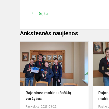
Grįžti
Ankstesnės naujienos
Rajoninės
mokinių
šaškių
varžybos
Rajoninės mokinių šaškių
Rajon
varžybos
mokin
Paskelbta: 2023-03-22
Paskelb