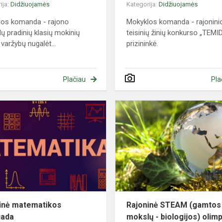
ija:
Didžiuojamės
Kategorija:
Didžiuojamės
los komanda - rajono
Mokyklos komanda - rajonini
ų pradinių klasių mokinių
teisinių žinių konkurso „TEMI
 varžybų nugalėt...
prizininkė.
Plačiau
Pla
Rajoninė
matematikos
olimpiada
inė matematikos
Rajoninė STEAM (gamtos
iada
mokslų - biologijos) olim