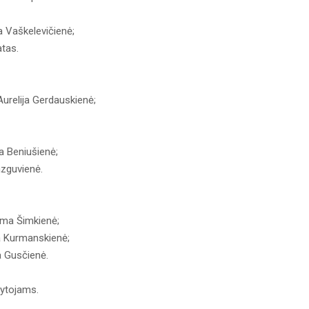
na Vaškelevičienė;
Ratas.
Aurelija Gerdauskienė;
na Beniušienė;
Razguvienė.
ilma Šimkienė;
na Kurmanskienė;
na Gusčienė.
ytojams.