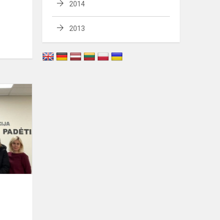
2014
2013
Teisinių
žinių
konkursas
„TEMIDĖ“