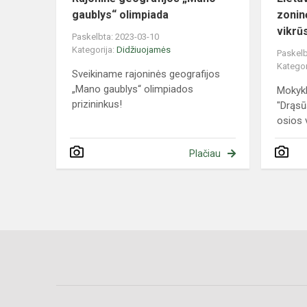
gaublys“ olimpiada
zonin
vikrū
Paskelbta: 2023-03-10
Kategorija:
Didžiuojamės
Paskelb
Kategor
Sveikiname rajoninės geografijos
„Mano gaublys“ olimpiados
Mokyk
prizininkus!
"Drąsūs
osios v
Plačiau