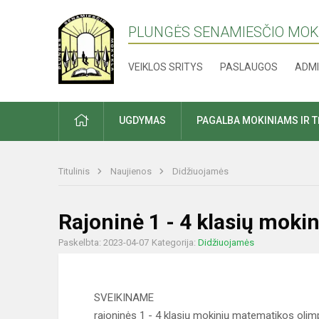
PLUNGĖS SENAMIESČIO MO
VEIKLOS SRITYS
PASLAUGOS
ADMI
PRADŽIA
UGDYMAS
PAGALBA MOKINIAMS IR 
Titulinis
Naujienos
Didžiuojamės
Rajoninė 1 - 4 klasių mok
Paskelbta: 2023-04-07
Kategorija:
Didžiuojamės
SVEIKINAME
rajoninės 1 - 4 klasių mokinių matematikos olimp