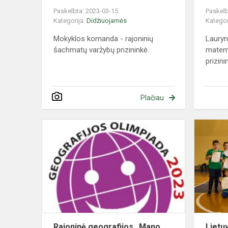
Paskelbta: 2023-03-15
Paskelb
Kategorija:
Didžiuojamės
Kategor
Mokyklos komanda - rajoninių
Lauryn
šachmatų varžybų prizininkė.
matem
prizini
Plačiau
Rajoninė
geografijos
„Mano
gaublys“
olimpiada
Rajoninė geografijos „Mano
Lietu