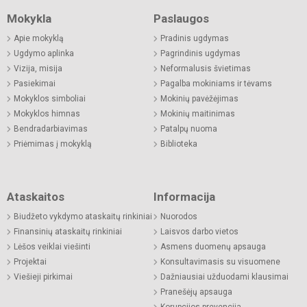
Mokykla
Paslaugos
Apie mokyklą
Pradinis ugdymas
Ugdymo aplinka
Pagrindinis ugdymas
Vizija, misija
Neformalusis švietimas
Pasiekimai
Pagalba mokiniams ir tėvams
Mokyklos simboliai
Mokinių pavėžėjimas
Mokyklos himnas
Mokinių maitinimas
Bendradarbiavimas
Patalpų nuoma
Priėmimas į mokyklą
Biblioteka
Ataskaitos
Informacija
Biudžeto vykdymo ataskaitų rinkiniai
Nuorodos
Finansinių ataskaitų rinkiniai
Laisvos darbo vietos
Lėšos veiklai viešinti
Asmens duomenų apsauga
Projektai
Konsultavimasis su visuomene
Viešieji pirkimai
Dažniausiai užduodami klausimai
Pranešėjų apsauga
Korupcijos prevencija