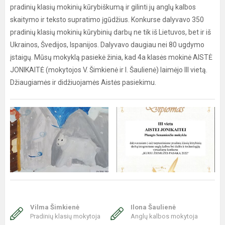
pradinių klasių mokinių kūrybiškumą ir gilinti jų anglų kalbos
skaitymo ir teksto supratimo įgūdžius. Konkurse dalyvavo 350
pradinių klasių mokinių kūrybinių darbų ne tik iš Lietuvos, bet ir iš
Ukrainos, Švedijos, Ispanijos. Dalyvavo daugiau nei 80 ugdymo
įstaigų. Mūsų mokyklą pasiekė žinia, kad 4a klasės mokinė AISTĖ
JONIKAITĖ (mokytojos V. Šimkienė ir I. Šaulienė) laimėjo III vietą.
Džiaugiamės ir didžiuojamės Aistės pasiekimu.
Vilma Šimkienė
Ilona Šaulienė
Pradinių klasių mokytoja
Anglų kalbos mokytoja