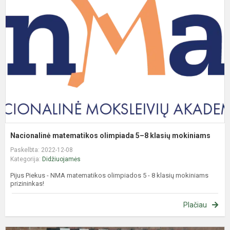
o
5
8
k
m
Nacionalinė matematikos olimpiada 5–8 klasių mokiniams
Paskelbta: 2022-12-08
Kategorija:
Didžiuojamės
Pijus Piekus - NMA matematikos olimpiados 5 - 8 klasių mokiniams
prizininkas!
Plačiau