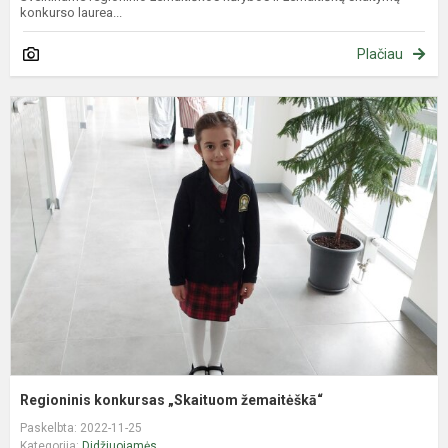
konkurso laurea...
Plačiau
R
k
„
ž
Regioninis konkursas „Skaituom žemaitėškā“
Paskelbta: 2022-11-25
Kategorija:
Didžiuojamės