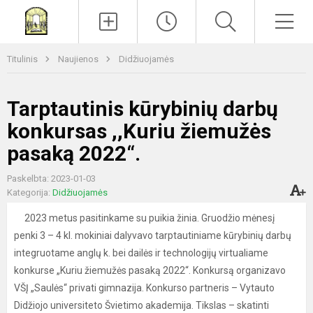
Paieška
Men
Titulinis
Naujienos
Didžiuojamės
Tarptautinis kūrybinių darbų
konkursas ,,Kuriu žiemužės
pasaką 2022“.
Paskelbta: 2023-01-03
Kategorija:
Didžiuojamės
2023 metus pasitinkame su puikia žinia. Gruodžio mėnesį
penki 3 – 4 kl. mokiniai dalyvavo tarptautiniame kūrybinių darbų
integruotame anglų k. bei dailės ir technologijų virtualiame
konkurse „Kuriu žiemužės pasaką 2022“. Konkursą organizavo
VŠĮ „Saulės“ privati gimnazija. Konkurso partneris – Vytauto
Didžiojo universiteto Švietimo akademija. Tikslas – skatinti