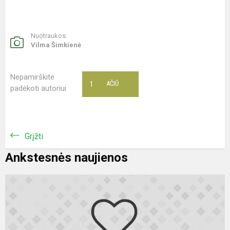
Nuotraukos:
Vilma Šimkienė
Nepamirškite
1
AČIŪ
padėkoti autoriui
Grįžti
Ankstesnės naujienos
R
k
„
K
p