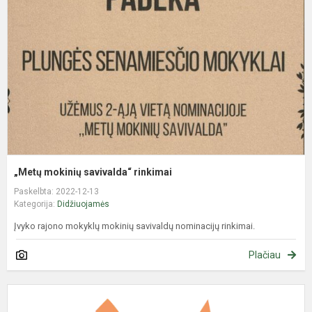
s
r
„Metų mokinių savivalda“ rinkimai
Paskelbta: 2022-12-13
Kategorija:
Didžiuojamės
Įvyko rajono mokyklų mokinių savivaldų nominacijų rinkimai.
Plačiau
N
m