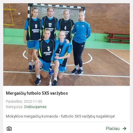
M
f
5
v
Mergaičių futbolo 5X5 varžybos
Paskelbta: 2022-11-30
Kategorija:
Didžiuojamės
Mokyklos mergaičių komanda - futbolo 5X5 varžybų nugalėtoja!
Plačiau