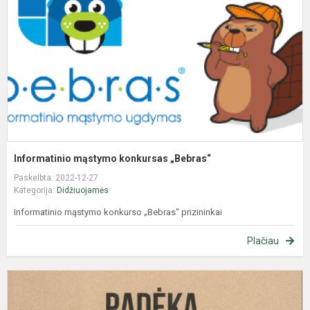
„
Informatinio mąstymo konkursas „Bebras“
Paskelbta: 2022-12-27
Kategorija:
Didžiuojamės
Informatinio mąstymo konkurso „Bebras“ prizininkai
Plačiau
„
m