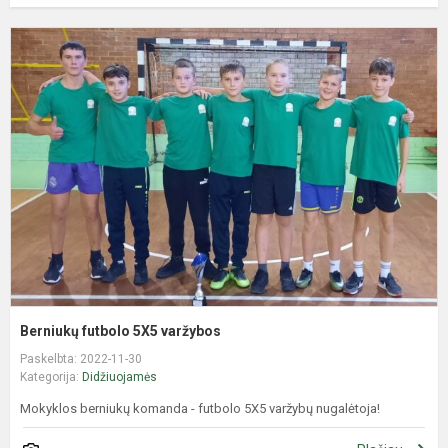
B
f
5
v
Berniukų futbolo 5X5 varžybos
Paskelbta: 2022-11-30
Kategorija:
Didžiuojamės
Mokyklos berniukų komanda - futbolo 5X5 varžybų nugalėtoja!