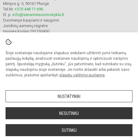
Minijos g. 5, 90161 Plungė
Tel.Nr.
+370 448 71 696
El. p.
info@senamiesciomokykla.lt
Duomenys kaupiami ir saugomi
Juridinių asmenų registre
Įmonės kodas 291130450
Šioje svetainėje naudojame slapukus siekdami užtikrinti jums teikiamų
© 2022. Plungės Senamiesčio mokykla. Visos teisės saugomos.
Kopijuoti turinį be raštiško gimnazijos sutikimo griežtai draudžiama.
paslaugų kokybę, analizuoti svetainės naudojimą ir optimizuoti naršymo
patirtį. Spustelėję mygtuką „Sutinku“, jūs patvirtinate, kad sutinkate su visų
Prieinamumo paraiška
Slapukų valdymas
slapukų naudojimu šioje svetainėje. Jei norite atšaukti arba pakeisti savo
sutikimus, prašome apsilankyti
slapukų valdymo puslapyje
.
Sumanus būdas atnaujinti
mokyklos interneto
svetainę
NUSTATYMAI
NESUTINKU
SUTINKU