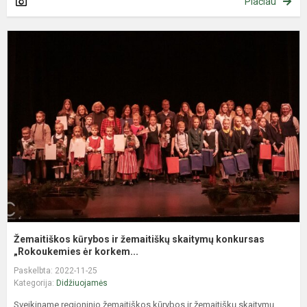
Plačiau
Ž
k
ir
ž
s
k
„
Žemaitiškos kūrybos ir žemaitiškų skaitymų konkursas
„Rokoukemies ėr korkem...
Paskelbta: 2022-11-25
Kategorija:
Didžiuojamės
Sveikiname regioninio žemaitiškos kūrybos ir žemaitiškų skaitymų