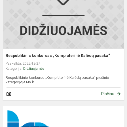
Respublikinis konkursas „Kompiuterinė Kalėdų pasaka“
Paskelbta: 2022-12-27
Kategorija:
Didžiuojamės
Respublikinio konkurso „Kompiuterinė Kalėdų pasaka“ piešinio
kategorijoje I-IV k...
Plačiau
I
m
k