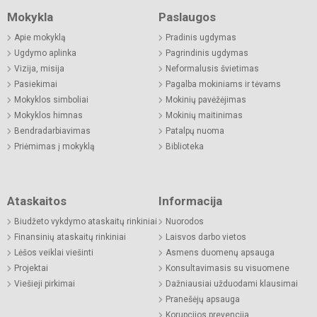
Mokykla
Paslaugos
Apie mokyklą
Pradinis ugdymas
Ugdymo aplinka
Pagrindinis ugdymas
Vizija, misija
Neformalusis švietimas
Pasiekimai
Pagalba mokiniams ir tėvams
Mokyklos simboliai
Mokinių pavėžėjimas
Mokyklos himnas
Mokinių maitinimas
Bendradarbiavimas
Patalpų nuoma
Priėmimas į mokyklą
Biblioteka
Ataskaitos
Informacija
Biudžeto vykdymo ataskaitų rinkiniai
Nuorodos
Finansinių ataskaitų rinkiniai
Laisvos darbo vietos
Lėšos veiklai viešinti
Asmens duomenų apsauga
Projektai
Konsultavimasis su visuomene
Viešieji pirkimai
Dažniausiai užduodami klausimai
Pranešėjų apsauga
Korupcijos prevencija