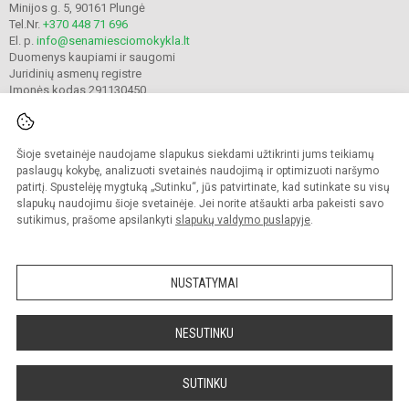
Minijos g. 5, 90161 Plungė
Tel.Nr.
+370 448 71 696
El. p.
info@senamiesciomokykla.lt
Duomenys kaupiami ir saugomi
Juridinių asmenų registre
Įmonės kodas 291130450
Šioje svetainėje naudojame slapukus siekdami užtikrinti jums teikiamų
© 2022. Plungės Senamiesčio mokykla. Visos teisės saugomos.
Kopijuoti turinį be raštiško gimnazijos sutikimo griežtai draudžiama.
paslaugų kokybę, analizuoti svetainės naudojimą ir optimizuoti naršymo
patirtį. Spustelėję mygtuką „Sutinku“, jūs patvirtinate, kad sutinkate su visų
Prieinamumo paraiška
Slapukų valdymas
slapukų naudojimu šioje svetainėje. Jei norite atšaukti arba pakeisti savo
sutikimus, prašome apsilankyti
slapukų valdymo puslapyje
.
Sumanus būdas atnaujinti
mokyklos interneto
svetainę
NUSTATYMAI
NESUTINKU
SUTINKU