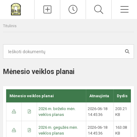
Paieška
Men
Titulinis
Mėnesio veiklos planai
Mėnesio veiklos planai
Atnaujinta
Dydis
2026 m. birželio mėn.
2026-06-18
203.21
veiklos planas
14:45:36
KB
2026 m. gegužės mėn.
2026-06-18
163.08
veiklos planas
14:45:36
KB